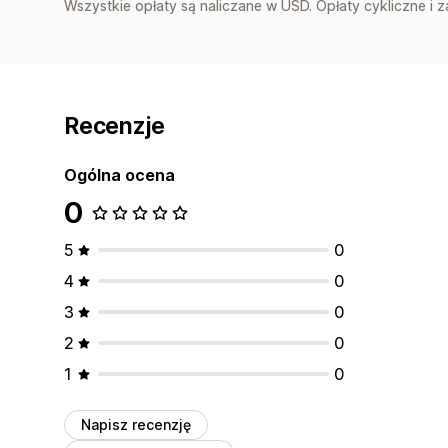
Wszystkie opłaty są naliczane w USD. Opłaty cykliczne i 
Recenzje
Ogólna ocena
0
5
0
4
0
3
0
2
0
1
0
Napisz recenzję