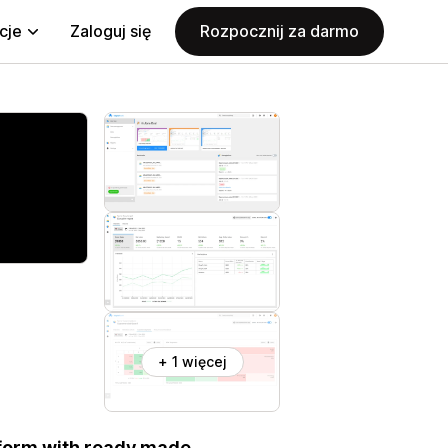
cje
Zaloguj się
Rozpocznij za darmo
+ 1 więcej
form with ready made