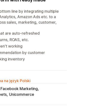
ttom line by integrating multiple
nalytics, Amazon Ads etc. to a
oss sales, marketing, customer,
at are auto-refreshed
turns, ROAS, etc.
en't working
ommendation by customer
king inventory
a na język Polski
Facebook Marketing
eets
Unicommerce