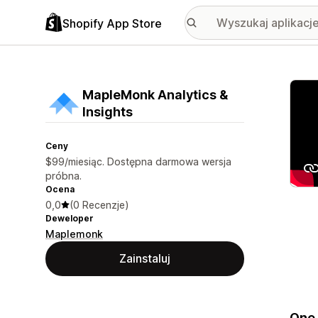
Shopify App Store
Wyróż
MapleMonk Analytics &
Insights
Ceny
$99/miesiąc. Dostępna darmowa wersja
próbna.
Ocena
0,0
(0 Recenzje)
Deweloper
Maplemonk
Zainstaluj
One-