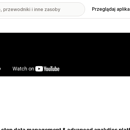
Przeglądaj aplika
nione obrazy w galerii
stop data management & advanced analytics plat