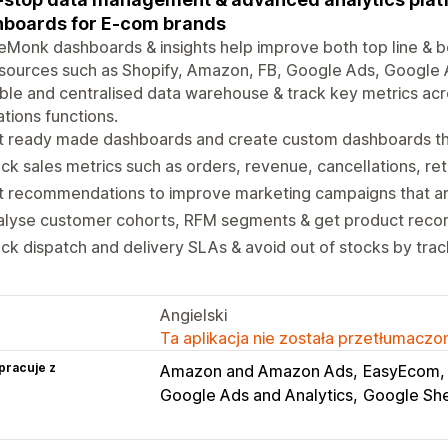
boards for E-com brands
Monk dashboards & insights help improve both top line & bo
sources such as Shopify, Amazon, FB, Google Ads, Google A
ble and centralised data warehouse & track key metrics acr
tions functions.
t ready made dashboards and create custom dashboards th
ck sales metrics such as orders, revenue, cancellations, re
t recommendations to improve marketing campaigns that ar
alyse customer cohorts, RFM segments & get product rec
ck dispatch and delivery SLAs & avoid out of stocks by trac
Angielski
Ta aplikacja nie została przetłumaczon
pracuje z
Amazon and Amazon Ads
EasyEcom
Google Ads and Analytics
Google Sh