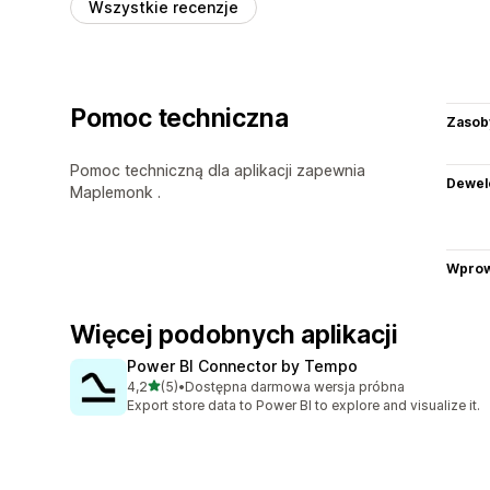
Wszystkie recenzje
Pomoc techniczna
Zasob
Pomoc techniczną dla aplikacji zapewnia
Dewel
Maplemonk .
Wprow
Więcej podobnych aplikacji
Power BI Connector by Tempo
na 5 gwiazdek
4,2
(5)
•
Dostępna darmowa wersja próbna
Łączna liczba recenzji: 5
Export store data to Power BI to explore and visualize it.