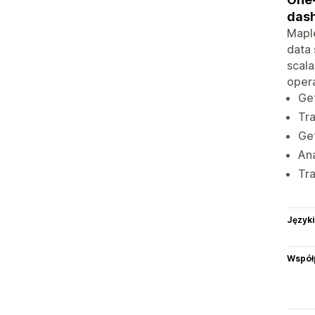
dash
Maple
data 
scala
opera
Ge
Tra
Ge
An
Tra
Języki
Współ