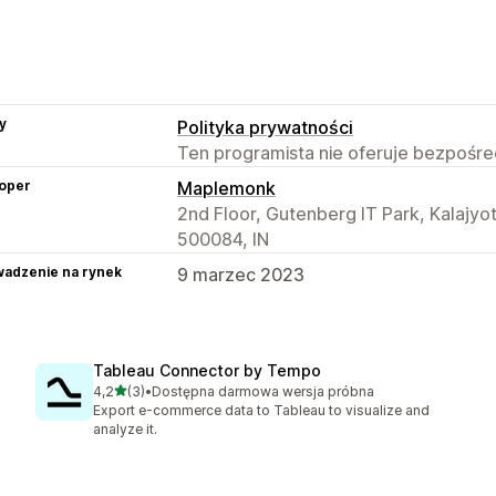
y
Polityka prywatności
Ten programista nie oferuje bezpośred
oper
Maplemonk
2nd Floor, Gutenberg IT Park, Kalajyo
500084, IN
adzenie na rynek
9 marzec 2023
Tableau Connector by Tempo
na 5 gwiazdek
4,2
(3)
•
Dostępna darmowa wersja próbna
Łączna liczba recenzji: 3
Export e-commerce data to Tableau to visualize and
analyze it.