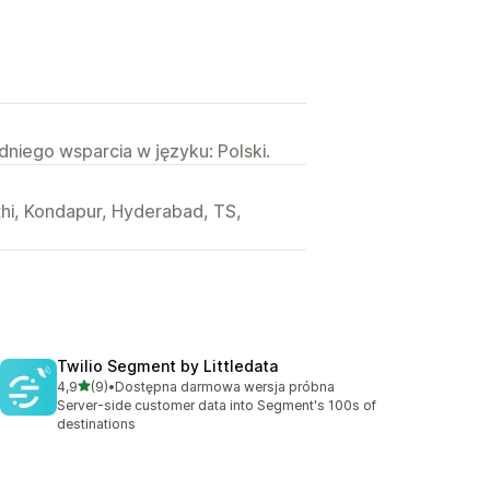
niego wsparcia w języku: Polski.
thi, Kondapur, Hyderabad, TS,
Twilio Segment by Littledata
na 5 gwiazdek
4,9
(9)
•
Dostępna darmowa wersja próbna
Łączna liczba recenzji: 9
Server-side customer data into Segment's 100s of
destinations