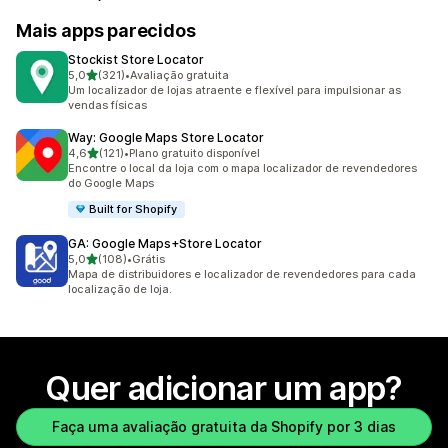
Mais apps parecidos
Stockist Store Locator
de 5 estrelas
5,0
(321)
•
Avaliação gratuita
321 avaliações ao todo
Um localizador de lojas atraente e flexível para impulsionar as
vendas físicas
Way: Google Maps Store Locator
de 5 estrelas
4,6
(121)
•
Plano gratuito disponível
121 avaliações ao todo
Encontre o local da loja com o mapa localizador de revendedores
do Google Maps
Built for Shopify
GA: Google Maps+Store Locator
de 5 estrelas
5,0
(108)
•
Grátis
108 avaliações ao todo
Mapa de distribuidores e localizador de revendedores para cada
localização de loja.
Quer adicionar um app?
Faça uma avaliação gratuita da Shopify por 3 dias