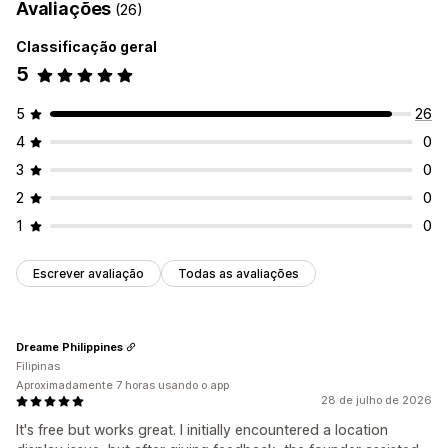
Avaliações
(26)
Direções
Branding personalizado
Ícones personalizados
CSS personalizado
Imagens
Campos personalizados
Classificação geral
De vários locais
Importação e exportação
5
Responsividade para dispositivos móveis
5
26
Pesquisa e filtros
4
0
Pesquisa de localização
Pesquisa de nome da loja
3
0
Preenchimento automático
Geolocalização
2
0
Filtro de distância
1
0
Escrever avaliação
Todas as avaliações
Dreame Philippines
Filipinas
Aproximadamente 7 horas usando o app
28 de julho de 2026
It's free but works great. I initially encountered a location