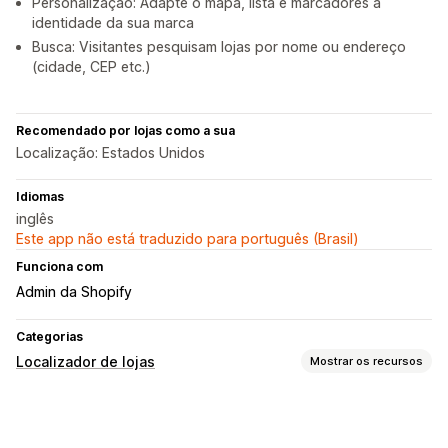
Personalização: Adapte o mapa, lista e marcadores à
identidade da sua marca
Busca: Visitantes pesquisam lojas por nome ou endereço
(cidade, CEP etc.)
Recomendado por lojas como a sua
Localização: Estados Unidos
Idiomas
inglês
Este app não está traduzido para português (Brasil)
Funciona com
Admin da Shopify
Categorias
Localizador de lojas
Mostrar os recursos
Opções de exibição
Página do localizador
Estilos de mapas
Horário comercial