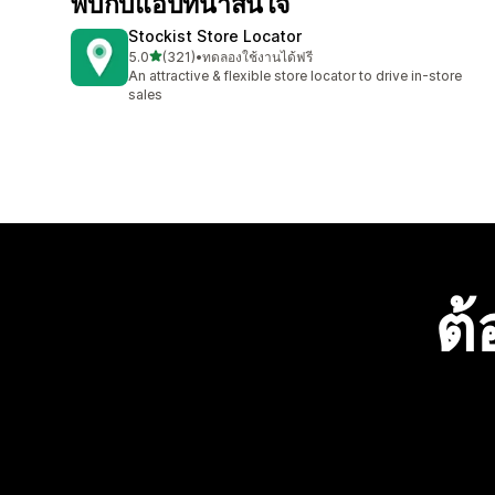
พบกับแอปที่น่าสนใจ
Stockist Store Locator
เต็ม 5 ดาว
5.0
(321)
•
ทดลองใช้งานได้ฟรี
ทั้งหมด 321 รีวิว
An attractive & flexible store locator to drive in-store
sales
ต้