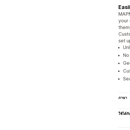
Easi
MAPMI
your 
them 
Custo
set u
Unl
No 
Geo
Cus
Sea
ภาษา
ใช้ได้กั