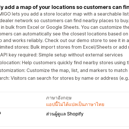
ly add a map of your locations so customers can fi
GO lets you add a store locator map with a searchable list 
dealer network so customers can find nearby places to buy.
in bulk from Excel or Google Sheets. You can customize the
mers can automatically see the closest locations based on 
p and works reliably. Check out our demo store to see it in a
imited stores: Bulk import stores from Excel/Sheets or add
API key required: Simple setup without external services
location: Help customers quickly find nearby stores using t
tomization: Customize the map, list, and markers to match
rch: Visitors can search for stores by name or address (e.g.
ภาษาอังกฤษ
แอปนี้ไม่ได้แปลเป็นภาษาไทย
บ
ส่วนผู้ดูแล Shopify