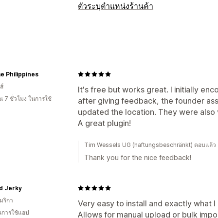
ตัวระบุตำแหน่งร้านค้า
ตัวเลือกการแสดงผล
หน้าตัวระบุตำแหน่ง
สไตล์แผนที่
เวลาท
การสร้างแบรนด์ที่กำหนดเอง
ไอคอนที่ก
ช่องที่กำหนดเอง
หลายตำแหน่งที่ตั้ง
นำเ
 Philippines
การเปลี่ยนรูปแบบตามการแสดงผลบนมือถ
ส์
It's free but works great. I initially en
 7 ชั่วโมง ในการใช้
การค้นหาและตัวกรอง
after giving feedback, the founder assi
updated the location. They were also 
การค้นหาตำแหน่งที่ตั้ง
การค้นหาชื่อร้าน
A great plugin!
ตำแหน่งทางภูมิศาสตร์
ตัวกรองระยะทาง
Tim Wessels UG (haftungsbeschränkt) ตอบแล้
Thank you for the nice feedback!
d Jerky
มริกา
Very easy to install and exactly what I
ในการใช้แอป
Allows for manual upload or bulk impor