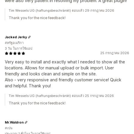
were also very patient in resolving my problem. A great plugin!
Tim Wessels UG (haftungsbeschränkt) ตอบแล้ว 29 กรกฎาคม 2026
Thank you for the nice feedback!
Jacked Jerky
สหรัฐอเมริกา
3 วัน ในการใช้แอป
25 กรกฎาคม 2026
Very easy to install and exactly what I needed to show all the
locations. Allows for manual upload or bulk import. User
friendly and looks clean and simple on the site.
Also - very responsive and friendly customer service! Quick
and helpful. Thank you!
Tim Wessels UG (haftungsbeschränkt) ตอบแล้ว 25 กรกฎาคม 2026
Thank you for the nice feedback!
Mr.Waldron
สเปน
ประมาณ 1 ชั่วโมง ในการใช้แอป