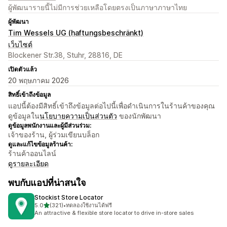
ผู้พัฒนารายนี้ไม่มีการช่วยเหลือโดยตรงเป็นภาษาภาษาไทย
ผู้พัฒนา
Tim Wessels UG (haftungsbeschränkt)
เว็บไซต์
Blockener Str.38, Stuhr, 28816, DE
เปิดตัวแล้ว
20 พฤษภาคม 2026
สิทธิ์เข้าถึงข้อมูล
แอปนี้ต้องมีสิทธิ์เข้าถึงข้อมูลต่อไปนี้เพื่อดำเนินการในร้านค้าของคุณ
ดูข้อมูลใน
นโยบายความเป็นส่วนตัว
ของนักพัฒนา
ดูข้อมูลพนักงานและผู้มีส่วนร่วม:
เจ้าของร้าน, ผู้ร่วมเขียนบล็อก
ดูและแก้ไขข้อมูลร้านค้า:
ร้านค้าออนไลน์
ดูรายละเอียด
พบกับแอปที่น่าสนใจ
Stockist Store Locator
เต็ม 5 ดาว
5.0
(321)
•
ทดลองใช้งานได้ฟรี
ทั้งหมด 321 รีวิว
An attractive & flexible store locator to drive in-store sales