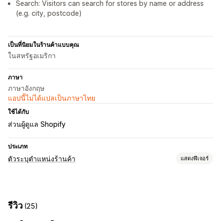
Search: Visitors can search for stores by name or address
(e.g. city, postcode)
เป็นที่นิยมในร้านค้าแบบคุณ
ในสหรัฐอเมริกา
ภาษา
ภาษาอังกฤษ
แอปนี้ไม่ได้แปลเป็นภาษาไทย
ใช้ได้กับ
ส่วนผู้ดูแล Shopify
ประเภท
ตัวระบุตำแหน่งร้านค้า
แสดงฟีเจอร์
ตัวเลือกการแสดงผล
หน้าตัวระบุตำแหน่ง
สไตล์แผนที่
เวลาทำการ
คำแนะนำ
รีวิว
(25)
การสร้างแบรนด์ที่กำหนดเอง
ไอคอนที่กำหนดเอง
CSS ที่กำหนดเอง
รูปภาพ
ช่องที่กำหนดเอง
หลายตำแหน่งที่ตั้ง
นำเข้าและส่งออก