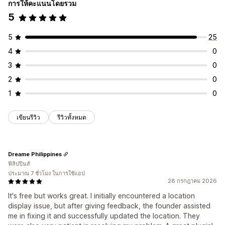
การให้คะแนนโดยรวม
การเปลี่ยนรูปแบบตามการแสดงผลบนมือถือ
5
การค้นหาและตัวกรอง
5
25
การค้นหาตำแหน่งที่ตั้ง
การค้นหาชื่อร้านค้า
4
0
การเติมข้อความอัตโนมัติ
ตำแหน่งทางภูมิศาสตร์
ตัวกรองระยะทาง
3
0
2
0
1
0
เขียนรีวิว
รีวิวทั้งหมด
Dreame Philippines
ฟิลิปปินส์
ประมาณ 7 ชั่วโมง ในการใช้แอป
28 กรกฎาคม 2026
It's free but works great. I initially encountered a location
display issue, but after giving feedback, the founder assisted
me in fixing it and successfully updated the location. They