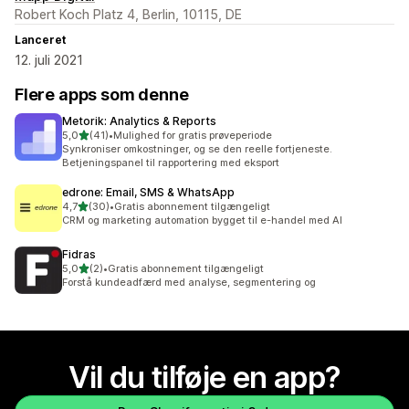
Robert Koch Platz 4, Berlin, 10115, DE
Lanceret
12. juli 2021
Flere apps som denne
Metorik: Analytics & Reports
ud af 5 stjerner
5,0
(41)
•
Mulighed for gratis prøveperiode
41 anmeldelser i alt
Synkroniser omkostninger, og se den reelle fortjeneste.
Betjeningspanel til rapportering med eksport
edrone: Email, SMS & WhatsApp
ud af 5 stjerner
4,7
(30)
•
Gratis abonnement tilgængeligt
30 anmeldelser i alt
CRM og marketing automation bygget til e-handel med AI
Fidras
ud af 5 stjerner
5,0
(2)
•
Gratis abonnement tilgængeligt
2 anmeldelser i alt
Forstå kundeadfærd med analyse, segmentering og
Vil du tilføje en app?