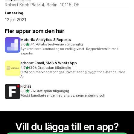
Robert Koch Platz 4, Berlin, 10115, DE
Lansering
12 juli 2021
Fler appar som den här
Metorik: Analytics & Reports
av 5 stjärnor
5,0
(41)
•
Gratis testversion tillgänglig
41 recensioner totalt
Synkronisera kostnader, se verklig vinst. Rapportöversikt med
exporter
edrone: Email, SMS & WhatsApp
av 5 stjärnor
4,7
(30)
•
Gratisplan tillgänglig
30 recensioner totalt
CRM och marknadsföringsautomatisering byggt för e-handel med
AI
Fidras
av 5 stjärnor
5,0
(2)
•
Gratisplan tillgänglig
2 recensioner totalt
Förstå kundbeteende med analys, segmentering och
Vill du lägga till en app?