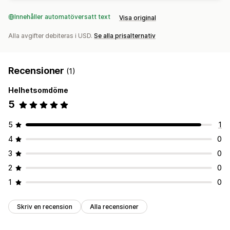
Innehåller automatöversatt text
Visa original
Alla avgifter debiteras i USD.
Se alla prisalternativ
Recensioner
(1)
Helhetsomdöme
5
5
1
4
0
3
0
2
0
1
0
Skriv en recension
Alla recensioner