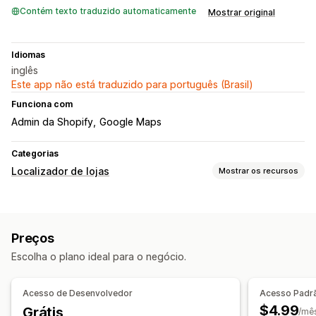
Contém texto traduzido automaticamente
Mostrar original
Idiomas
inglês
Este app não está traduzido para português (Brasil)
Funciona com
Admin da Shopify
Google Maps
Categorias
Localizador de lojas
Mostrar os recursos
Opções de exibição
Página do localizador
Estilos de mapas
Direções
Preços
Ícones personalizados
CSS personalizado
Escolha o plano ideal para o negócio.
Importação e exportação
Responsividade para dispositivos móveis
Acesso de Desenvolvedor
Acesso Padr
Pesquisa e filtros
$4.99
Grátis
/mê