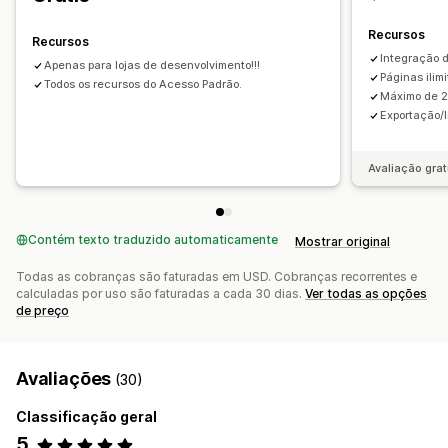
Pesquisa de localização
Pesquisa de nome da loja
Preenchimento automático
Geolocalização
Recursos
Recursos
Integração 
Apenas para lojas de desenvolvimento!!!
Páginas ilim
Todos os recursos do Acesso Padrão.
Máximo de 2
Exportação/
Avaliação grat
Contém texto traduzido automaticamente
Mostrar original
Todas as cobranças são faturadas em USD. Cobranças recorrentes e
calculadas por uso são faturadas a cada 30 dias.
Ver todas as opções
de preço
Avaliações
(30)
Classificação geral
5