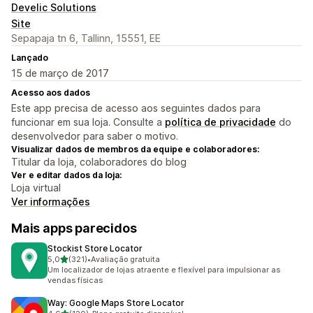
Develic Solutions
Site
Sepapaja tn 6, Tallinn, 15551, EE
Lançado
15 de março de 2017
Acesso aos dados
Este app precisa de acesso aos seguintes dados para
funcionar em sua loja. Consulte a
política de privacidade
do
desenvolvedor para saber o motivo.
Visualizar dados de membros da equipe e colaboradores:
Titular da loja, colaboradores do blog
Ver e editar dados da loja:
Loja virtual
Ver informações
Mais apps parecidos
Stockist Store Locator
de 5 estrelas
5,0
(321)
•
Avaliação gratuita
321 avaliações ao todo
Um localizador de lojas atraente e flexível para impulsionar as
vendas físicas
Way: Google Maps Store Locator