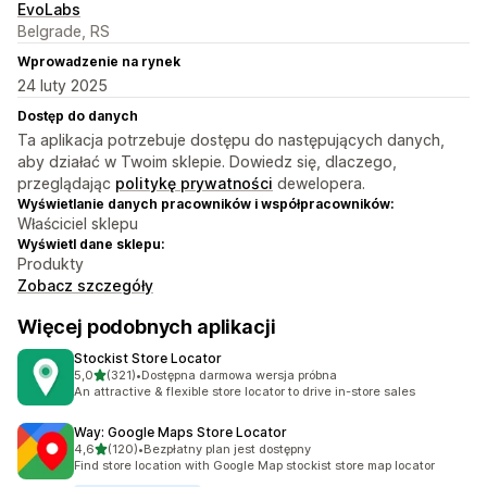
EvoLabs
Belgrade, RS
Wprowadzenie na rynek
24 luty 2025
Dostęp do danych
Ta aplikacja potrzebuje dostępu do następujących danych,
aby działać w Twoim sklepie. Dowiedz się, dlaczego,
przeglądając
politykę prywatności
dewelopera.
Wyświetlanie danych pracowników i współpracowników:
Właściciel sklepu
Wyświetl dane sklepu:
Produkty
Zobacz szczegóły
Więcej podobnych aplikacji
Stockist Store Locator
na 5 gwiazdek
5,0
(321)
•
Dostępna darmowa wersja próbna
Łączna liczba recenzji: 321
An attractive & flexible store locator to drive in-store sales
Way: Google Maps Store Locator
na 5 gwiazdek
4,6
(120)
•
Bezpłatny plan jest dostępny
Łączna liczba recenzji: 120
Find store location with Google Map stockist store map locator