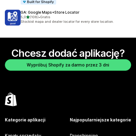
Built for Shopify
GA: Google Maps+Store Locator
na 5 gwiazdek
5,0
(108)
•
Gratis
Łączna liczba recenzji: 108
Stockist mapa and dealer locator for every store location.
Chcesz dodać aplikację?
Wypróbuj Shopify za darmo przez 3 dni
Kategorie aplikacji
Najpopularniejsze kategorie
Kanały sprzedaży
Dropshipping