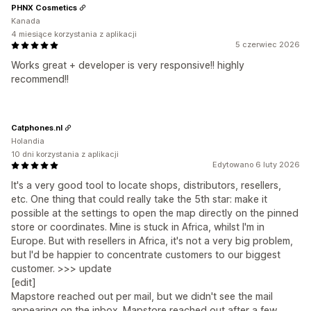
PHNX Cosmetics
Kanada
4 miesiące korzystania z aplikacji
5 czerwiec 2026
Works great + developer is very responsive!! highly
recommend!!
Catphones.nl
Holandia
10 dni korzystania z aplikacji
Edytowano 6 luty 2026
It's a very good tool to locate shops, distributors, resellers,
etc. One thing that could really take the 5th star: make it
possible at the settings to open the map directly on the pinned
store or coordinates. Mine is stuck in Africa, whilst I'm in
Europe. But with resellers in Africa, it's not a very big problem,
but I'd be happier to concentrate customers to our biggest
customer. >>> update
[edit]
Mapstore reached out per mail, but we didn't see the mail
appearing on the inbox. Mapstore reached out after a few