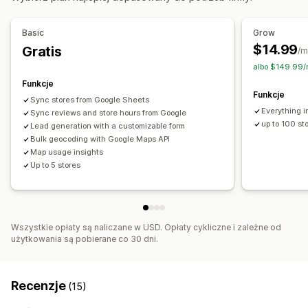
Pola niestandardowe
Wielojęzyczne
Wiele lokalizacji
Basic
Grow
Import i eksport
$14.99
Gratis
/m
Responsywność na urządzeniach mobilnych
albo $149.99/r
Wyszukiwanie i filtry
Funkcje
Funkcje
Wyszukiwanie według lokalizacji
Sync stores from Google Sheets
Everything i
Wyszukiwanie według produktów
Sync reviews and store hours from Google
up to 100 st
Lead generation with a customizable form
Wyszukiwanie według nazwy sklepu
Oznaczanie
Bulk geocoding with Google Maps API
Geolokalizacja
Filtr odległości
Niestandardowe filtry
Map usage insights
Up to 5 stores
Raporty wyszukiwań
Analizy
Wszystkie opłaty są naliczane w USD. Opłaty cykliczne i zależne od
użytkowania są pobierane co 30 dni.
Recenzje
(15)