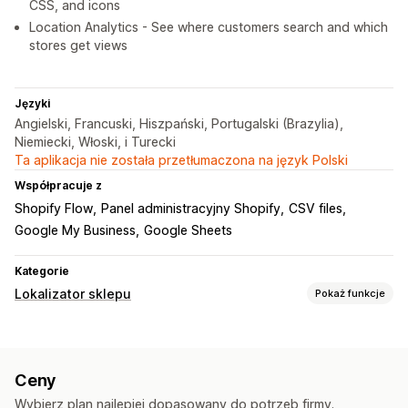
CSS, and icons
Location Analytics - See where customers search and which
stores get views
Języki
Angielski, Francuski, Hiszpański, Portugalski (Brazylia),
Niemiecki, Włoski, i Turecki
Ta aplikacja nie została przetłumaczona na język Polski
Współpracuje z
Shopify Flow
Panel administracyjny Shopify
CSV files
Google My Business
Google Sheets
Kategorie
Lokalizator sklepu
Pokaż funkcje
Opcje wyświetlania
Strona lokalizatora
Style map
Godziny pracy
Ceny
Wskazówki dojazdu
Niestandardowy branding
Wybierz plan najlepiej dopasowany do potrzeb firmy.
Ikony niestandardowe
Niestandardowy CSS
Obrazy