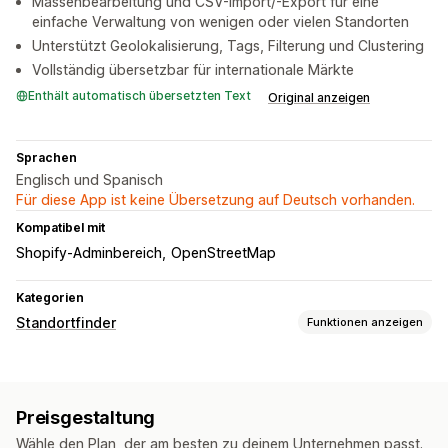
Massenbearbeitung und CSV-Import/-Export für eine
einfache Verwaltung von wenigen oder vielen Standorten
Unterstützt Geolokalisierung, Tags, Filterung und Clustering
Vollständig übersetzbar für internationale Märkte
Enthält automatisch übersetzten Text
Original anzeigen
Sprachen
Englisch und Spanisch
Für diese App ist keine Übersetzung auf Deutsch vorhanden.
Kompatibel mit
Shopify-Adminbereich
OpenStreetMap
Kategorien
Standortfinder
Funktionen anzeigen
Anzeigeoptionen
Kartenstile
Wegbeschreibung
Preisgestaltung
Benutzerdefiniertes Branding
Benutzerdefiniertes CSS
Wähle den Plan, der am besten zu deinem Unternehmen passt.
Benutzerdefinierte Felder
Mehrere Sprachen