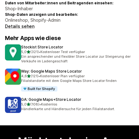
Daten von Mitarbeiter:innen und Beitragenden einsehen:
Shop-Inhaber
Shop-Daten anzeigen und bearbeiten:
Onlineshop, Shopify-Admin
Details sehen
Mehr Apps wie diese
Stockist Store Locator
von 5 Sternen
5,0
(321)
•
Kostenloser Test verfügbar
321 Rezensionen insgesamt
Ein ansprechender und flexibler Store Locator zur Steigerung der
Verkäufe im Ladengeschäft
Way: Google Maps Store Locator
von 5 Sternen
4,6
(121)
•
Kostenloser Plan verfügbar
121 Rezensionen insgesamt
Filialstandorte mit dem Google Maps Store Locator finden
Built for Shopify
GA: Google Maps+Store Locator
von 5 Sternen
5,0
(108)
•
Kostenlos
108 Rezensionen insgesamt
Händlerkarte und Händlersuche für jeden Filialstandort.