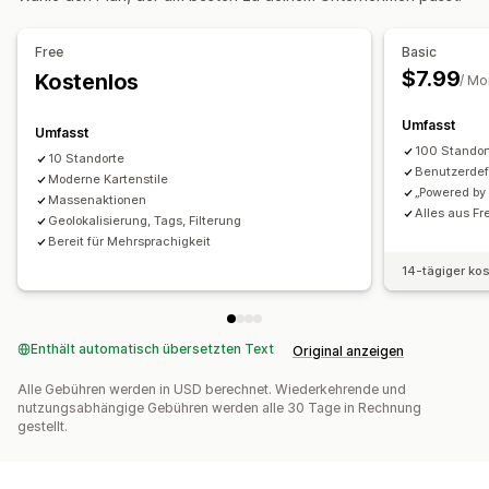
Mehrere Standorte
Import und Export
Free
Basic
Responsivität für Mobilgeräte
$7.99
Kostenlos
/ Mo
Suche und Filter
Standortsuche
Tagging
Automatische Vervollständigung
Umfasst
Umfasst
Geolokalisierung
Entfernungsfilter
100 Standor
10 Standorte
Benutzerdef
Benutzerdefinierte Filter
Moderne Kartenstile
„Powered by
Massenaktionen
Alles aus Fr
Geolokalisierung, Tags, Filterung
Bereit für Mehrsprachigkeit
14-tägiger ko
Enthält automatisch übersetzten Text
Original anzeigen
Alle Gebühren werden in USD berechnet. Wiederkehrende und
nutzungsabhängige Gebühren werden alle 30 Tage in Rechnung
gestellt.