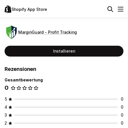
Shopify App Store
MarginGuard ‑ Profit Tracking
Installieren
Rezensionen
Gesamtbewertung
0
5
0
4
0
3
0
2
0