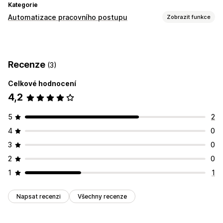
Kategorie
Automatizace pracovního postupu
Zobrazit funkce
Úlohy automatizace
Plnění objednávek
Zpracování objednávek
Recenze
(3)
Přizpůsobení
Celkové hodnocení
Vlastní postupy
4,2
5
2
4
0
3
0
2
0
1
1
Napsat recenzi
Všechny recenze