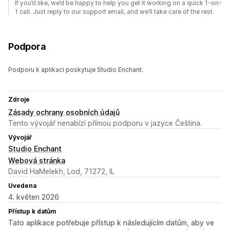
If you’d like, we’d be happy to help you get it working on a quick 1-on-
1 call. Just reply to our support email, and we’ll take care of the rest.
Podpora
Podporu k aplikaci poskytuje Studio Enchant.
Zdroje
Zásady ochrany osobních údajů
Tento vývojář nenabízí přímou podporu v jazyce Čeština.
Vývojář
Studio Enchant
Webová stránka
David HaMelekh, Lod, 71272, IL
Uvedena
4. květen 2026
Přístup k datům
Tato aplikace potřebuje přístup k následujícím datům, aby ve