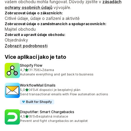
vašem obchodu mohla fungovat. Důvody zjistíte v
zásadách
ochrany osobních údajů
vývojáře.
Zobrazovat údaje o zákaznících:
Citlivé údaje, údaje o zařízení a aktivitě
Zobrazovat údaje o zaměstnancích a spolupracovnících:
Majitel obchodu
Zobrazit a upravit údaje obchodu:
Objednávky
Zobrazit podrobnosti
Více aplikací jako je tato
Shopify Flow
z 5 hvězd
4,7
(11 758)
•
Zdarma
Celkový počet recenzí: 11758
Automate everything and get back to business
WorkflowMail Emails
z 5 hvězd
5,0
(41)
•
K dispozici je bezplatný plán
Celkový počet recenzí: 41
Send transactional emails with Flow automation actions
Built for Shopify
Disputifier: Smart Chargebacks
z 5 hvězd
4,5
(81)
•
Bezplatná instalace
Celkový počet recenzí: 81
Prevent and fight chargebacks on autopilot