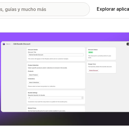
Explorar aplic
ía de imágenes destacadas