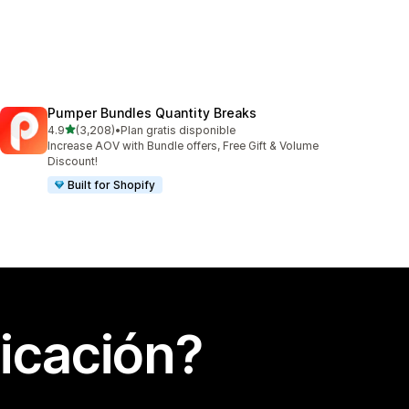
Pumper Bundles Quantity Breaks
de 5 estrellas
4.9
(3,208)
•
Plan gratis disponible
3208 reseñas en total
Increase AOV with Bundle offers, Free Gift & Volume
Discount!
Built for Shopify
icación?