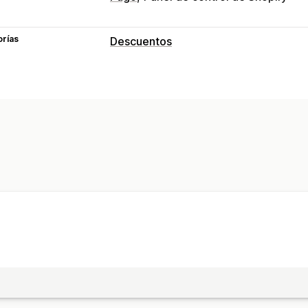
orías
Descuentos
Tipos de descuentos
Precios fijos
Descuentos por volume
Descuentos al por mayor
Precios de 
Descuentos por venta adicional
Gestión de descuentos
Herramienta de edición
Activadores 
Geolocalización