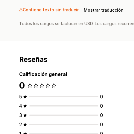
Contiene texto sin traducir
Mostrar traducción
Todos los cargos se facturan en USD. Los cargos recurren
Reseñas
Calificación general
0
5
0
4
0
3
0
2
0
1
0