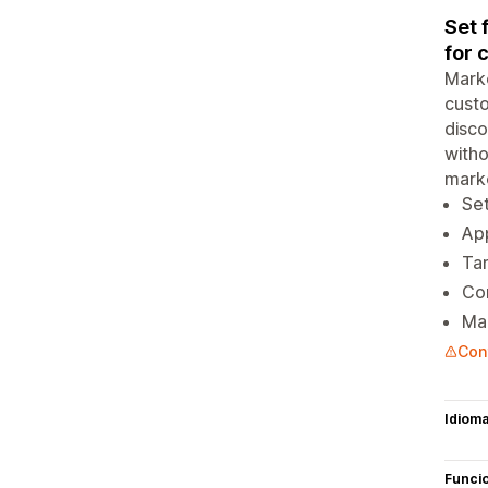
Set 
for 
Marke
custo
disco
witho
marke
Set
App
Tar
Con
Man
Cont
Idiom
Funci