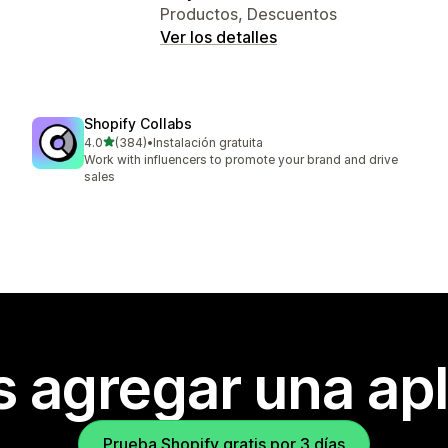
Productos, Descuentos
Ver los detalles
Shopify Collabs
de 5 estrellas
4.0
(384)
•
Instalación gratuita
384 reseñas en total
Work with influencers to promote your brand and drive
sales
s agregar una apl
Prueba Shopify gratis por 3 días