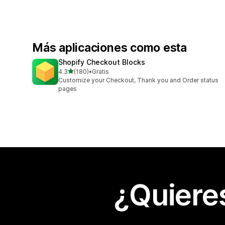
Más aplicaciones como esta
Shopify Checkout Blocks
de 5 estrellas
4.3
(180)
•
Gratis
180 reseñas en total
Customize your Checkout, Thank you and Order status
pages
¿Quiere