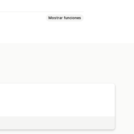
Mostrar funciones
n
Descuentos globales
mayorista
Paquetes de productos
y reglas
Descuentos por pila