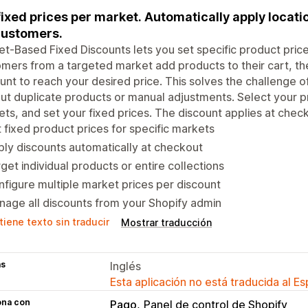
fixed prices per market. Automatically apply locat
customers.
t-Based Fixed Discounts lets you set specific product pric
mers from a targeted market add products to their cart, th
unt to reach your desired price. This solves the challenge of
ut duplicate products or manual adjustments. Select your p
ts, and set your fixed prices. The discount applies at checko
 fixed product prices for specific markets
ly discounts automatically at checkout
get individual products or entire collections
figure multiple market prices per discount
age all discounts from your Shopify admin
iene texto sin traducir
Mostrar traducción
as
Inglés
Esta aplicación no está traducida al E
ona con
Pago
Panel de control de Shopify