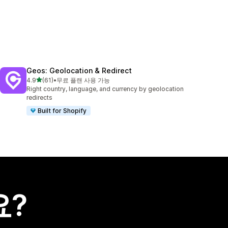
Geos: Geolocation & Redirect
별 5개 중
4.9
(61)
•
무료 플랜 사용 가능
총 리뷰 61개
Right country, language, and currency by geolocation
redirects
Built for Shopify
요?