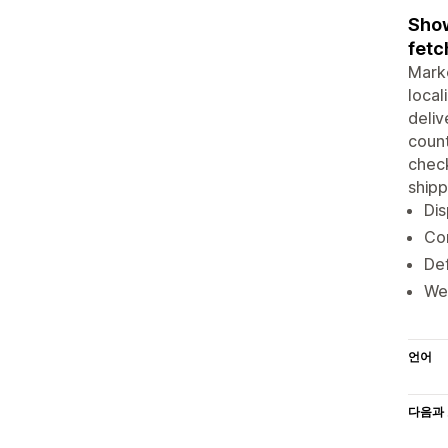
Show
fetc
Marke
local
deliv
count
check
shipp
Dis
Co
Def
Web
언어
다음과 