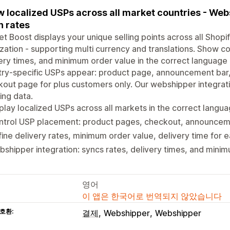
 localized USPs across all market countries - Web
h rates
t Boost displays your unique selling points across all Shopi
ization - supporting multi currency and translations. Show co
ery times, and minimum order value in the correct language
ry-specific USPs appear: product page, announcement bar,
out page for plus customers only. Our webshipper integrat
ing data.
play localized USPs across all markets in the correct langu
ntrol USP placement: product pages, checkout, announcem
ine delivery rates, minimum order value, delivery time for 
shipper integration: syncs rates, delivery times, and mini
영어
이 앱은 한국어로 번역되지 않았습니다
호환:
결제
Webshipper
Webshipper