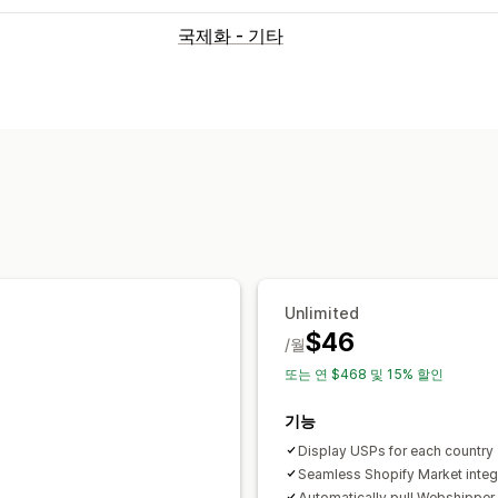
국제화 - 기타
Unlimited
$46
/월
또는 연 $468 및 15% 할인
기능
Display USPs for each country
Seamless Shopify Market integ
Automatically pull Webshipper 