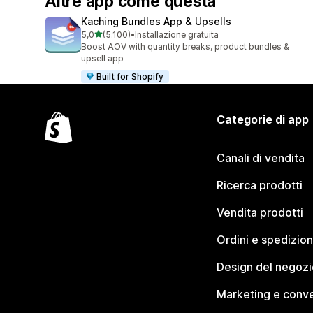
Altre app come questa
Kaching Bundles App & Upsells
stelle su 5
5,0
(5.100)
•
Installazione gratuita
5100 recensioni totali
Boost AOV with quantity breaks, product bundles &
upsell app
Built for Shopify
Categorie di app
Canali di vendita
Ricerca prodotti
Vendita prodotti
Ordini e spedizion
Design del negozi
Marketing e conve