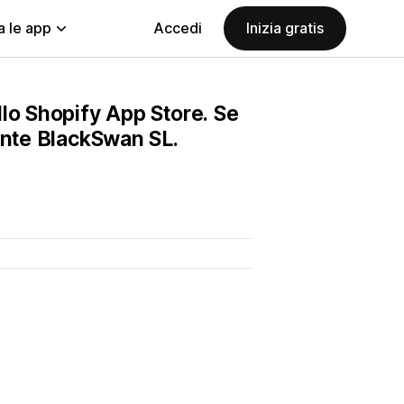
a le app
Accedi
Inizia gratis
lo Shopify App Store. Se
ente BlackSwan SL.