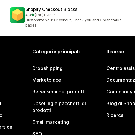
Shopify Checkout Blocks
stelle su 5
4,3
(180)
•
Gratis
180 recensioni totali
Customize your Checkout, Thank you and Order status
pages
Categorie principali
Risorse
Dropshipping
Centro assi
Marketplace
Documentaz
Recensioni dei prodotti
Community d
i
Upselling e pacchetti di
Blog di Shop
prodotti
o
Ricerca
Email marketing
rsioni
SEO