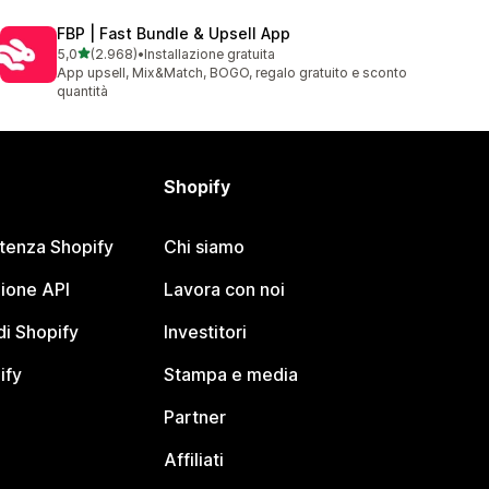
FBP | Fast Bundle & Upsell App
stelle su 5
5,0
(2.968)
•
Installazione gratuita
2968 recensioni totali
App upsell, Mix&Match, BOGO, regalo gratuito e sconto
quantità
Shopify
stenza Shopify
Chi siamo
ione API
Lavora con noi
i Shopify
Investitori
ify
Stampa e media
Partner
Affiliati