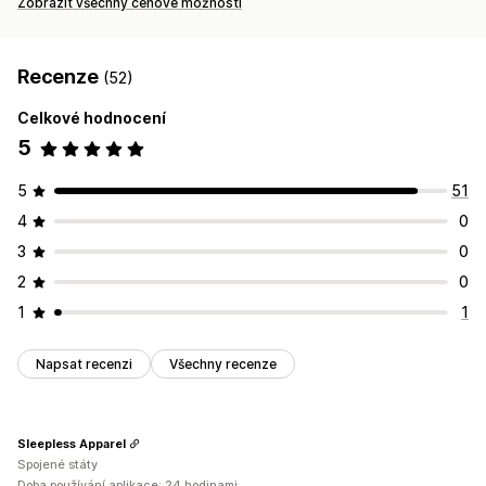
Zobrazit všechny cenové možnosti
Recenze
(52)
Celkové hodnocení
5
5
51
4
0
3
0
2
0
1
1
Napsat recenzi
Všechny recenze
Sleepless Apparel
Spojené státy
Doba používání aplikace: 24 hodinami