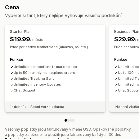
Schvalování objednávek
Synchronizace objednávek
Cena
V reálném čase
Synchronizace sledování
Jednotný panel
Vyberte si tarif, který nejlépe vyhovuje vašemu podnikání.
Oznámení a výkazy
Synchronizace skladových zásob
Automatizovaná upozornění
Import a export dat
Starter Plan
Business Pla
Metriky výkonnosti
Stav v reálném čase
$19.99
$29.99
/ měsíc
/ 
Podrobné protokoly
Price per active marketplace (amazon, bol etc.)
Price per acti
Funkce
Funkce
Unlimited connections to marketplace
Unlimited c
Up to 50 monthly marketplace orders
Up to 100 m
Unlimited Tracking Sync
Unlimited T
Unlimited Inventory Updates
Unlimited I
Chat Support
Chat Suppor
14denní zkušební verze zdarma
14denní zkuše
Všechny poplatky jsou fakturovány v měně USD. Opakované poplatky
a poplatky založené na použití jsou fakturovány každých 30 dní.