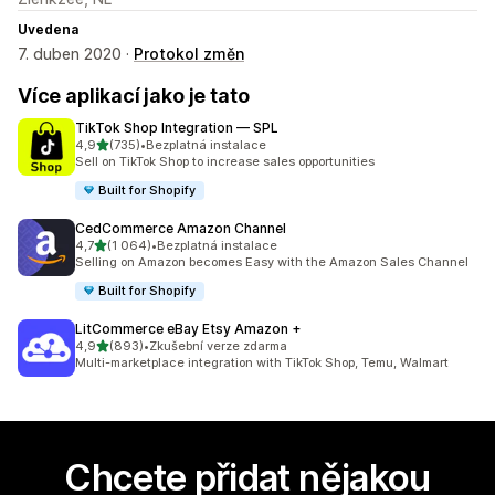
Uvedena
7. duben 2020 ·
Protokol změn
Více aplikací jako je tato
TikTok Shop Integration — SPL
z 5 hvězd
4,9
(735)
•
Bezplatná instalace
Celkový počet recenzí: 735
Sell on TikTok Shop to increase sales opportunities
Built for Shopify
CedCommerce Amazon Channel
z 5 hvězd
4,7
(1 064)
•
Bezplatná instalace
Celkový počet recenzí: 1064
Selling on Amazon becomes Easy with the Amazon Sales Channel
Built for Shopify
LitCommerce eBay Etsy Amazon +
z 5 hvězd
4,9
(893)
•
Zkušební verze zdarma
Celkový počet recenzí: 893
Multi-marketplace integration with TikTok Shop, Temu, Walmart
Chcete přidat nějakou