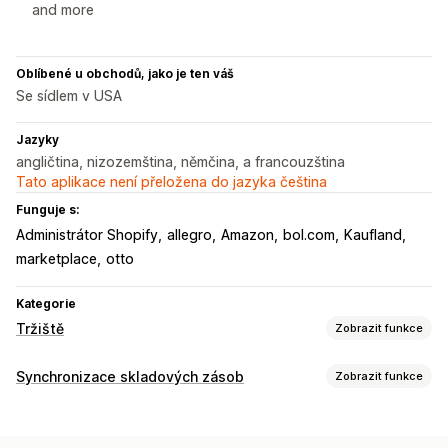
and more
Oblíbené u obchodů, jako je ten váš
Se sídlem v USA
Jazyky
angličtina, nizozemština, němčina, a francouzština
Tato aplikace není přeložena do jazyka čeština
Funguje s:
Administrátor Shopify
allegro
Amazon
bol.com
Kaufland
marketplace
otto
Kategorie
Tržiště
Zobrazit funkce
Správa listingů
Synchronizace skladových zásob
Zobrazit funkce
Synchronizace produktů
Místní měna
Typ synchronizace
Řízení objednávek
Objednávky
Ceny
Vícekanálová
Hromadná