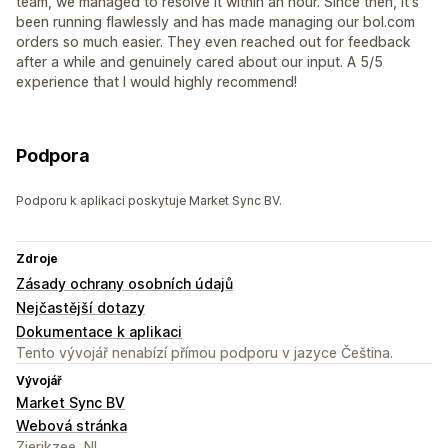
team, we managed to resolve it within an hour. Since then, it's
been running flawlessly and has made managing our bol.com
orders so much easier. They even reached out for feedback
after a while and genuinely cared about our input. A 5/5
experience that I would highly recommend!
Podpora
Podporu k aplikaci poskytuje Market Sync BV.
Zdroje
Zásady ochrany osobních údajů
Nejčastější dotazy
Dokumentace k aplikaci
Tento vývojář nenabízí přímou podporu v jazyce Čeština.
Vývojář
Market Sync BV
Webová stránka
Zierikzee, NL