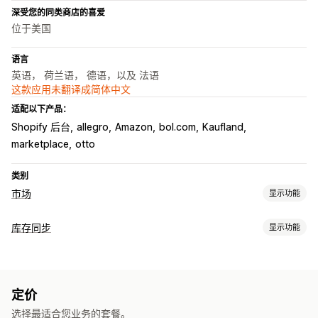
深受您的同类商店的喜爱
位于美国
语言
英语， 荷兰语， 德语，以及 法语
这款应用未翻译成简体中文
适配以下产品：
Shopify 后台
allegro
Amazon
bol.com
Kaufland
marketplace
otto
类别
市场
显示功能
产品页面管理
库存同步
显示功能
产品同步
当地货币
同步类型
订单管理
订单
价格
多渠道
批量
实时
订单批准
订单同步
跟踪同步
统一控制面板
库存同步
定价
通知和报告
选择最适合您业务的套餐。