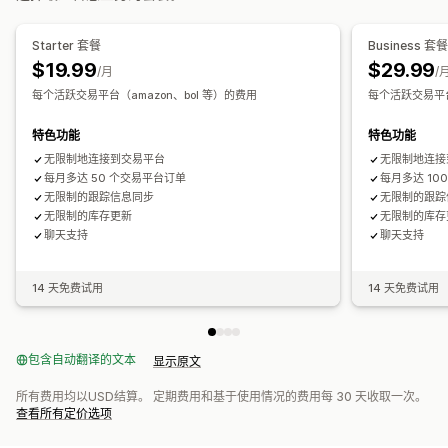
自动化提醒
数据导入和导出
绩效指标
实时状态
详细日志
Starter 套餐
Business 套
$19.99
$29.99
/月
/
每个活跃交易平台（amazon、bol 等）的费用
每个活跃交易平台
特色功能
特色功能
无限制地连接到交易平台
无限制地连接
每月多达 50 个交易平台订单
每月多达 10
无限制的跟踪信息同步
无限制的跟踪
无限制的库存更新
无限制的库存
聊天支持
聊天支持
14 天免费试用
14 天免费试用
包含自动翻译的文本
显示原文
所有费用均以USD结算。 定期费用和基于使用情况的费用每 30 天收取一次。
查看所有定价选项