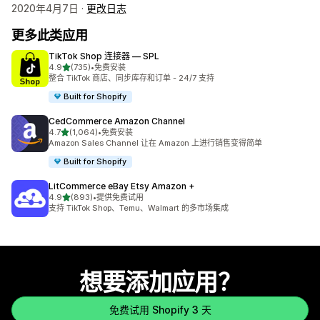
2020年4月7日 ·
更改日志
更多此类应用
TikTok Shop 连接器 — SPL
星（满分 5 星）
4.9
(735)
•
免费安装
总共 735 条评论
整合 TikTok 商店、同步库存和订单 - 24/7 支持
Built for Shopify
CedCommerce Amazon Channel
星（满分 5 星）
4.7
(1,064)
•
免费安装
总共 1064 条评论
Amazon Sales Channel 让在 Amazon 上进行销售变得简单
Built for Shopify
LitCommerce eBay Etsy Amazon +
星（满分 5 星）
4.9
(893)
•
提供免费试用
总共 893 条评论
支持 TikTok Shop、Temu、Walmart 的多市场集成
想要添加应用？
免费试用 Shopify 3 天