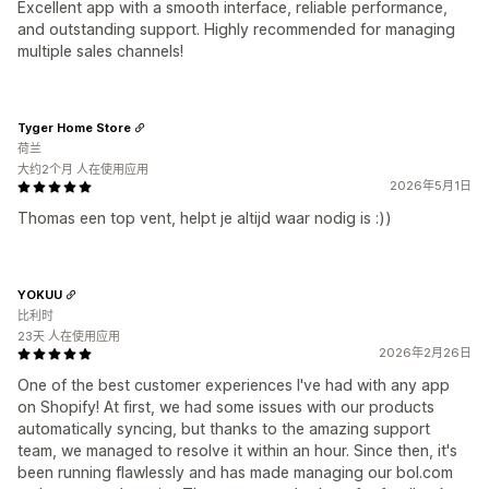
Excellent app with a smooth interface, reliable performance,
and outstanding support. Highly recommended for managing
multiple sales channels!
Tyger Home Store
荷兰
大约2个月 人在使用应用
2026年5月1日
Thomas een top vent, helpt je altijd waar nodig is :))
YOKUU
比利时
23天 人在使用应用
2026年2月26日
One of the best customer experiences I've had with any app
on Shopify! At first, we had some issues with our products
automatically syncing, but thanks to the amazing support
team, we managed to resolve it within an hour. Since then, it's
been running flawlessly and has made managing our bol.com