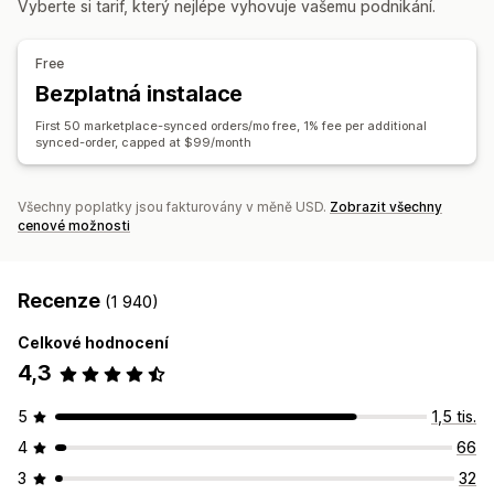
Vyberte si tarif, který nejlépe vyhovuje vašemu podnikání.
Synchronizace produktů
Oboustranná synchronizace
Synchronizace objednávek
Synchronizace sledování
Synchronizace v reálném čase
Jednotný panel
Synchronizace skladových zásob
Free
Migrace dat
Bezplatná instalace
Hromadné aktualizace
Skladové zásoby
Metapole
First 50 marketplace-synced orders/mo free, 1% fee per additional
Objednávky
Produkty
synced-order, capped at $99/month
Všechny poplatky jsou fakturovány v měně USD.
Zobrazit všechny
cenové možnosti
Recenze
(1 940)
Celkové hodnocení
4,3
5
1,5 tis.
4
66
3
32