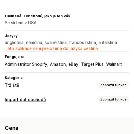
Oblíbené u obchodů, jako je ten váš
Se sídlem v USA
Jazyky
angličtina, němčina, španělština, francouzština, a italština
Tato aplikace není přeložena do jazyka čeština
Funguje s:
Administrátor Shopify
Amazon
eBay
Target Plus
Walmart
Kategorie
Tržiště
Zobrazit funkce
Správa listingů
Import dat obchodů
Zobrazit funkce
Synchronizace produktů
Výběr produktů
Místní měna
Synchronizace dat
Hromadné nahrávání
Vlastní listingy
Automatická aktualizace
Synchronizace skladových zásob
Řízení objednávek
Cena
Synchronizace objednávek
Synchronizace cen
Plnění z více míst
Hromadné objednávky