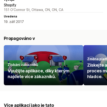
Shopify
151 O’Connor St, Ottawa, ON, ON, CA
Uvedena
19. září 2017
Propagováno v
Změna plat
Získání zákazníků
Získejte 
Využijte aplikace, díky kterým
proces m
najdete více zákazníků.
hladce.
Více aplikací jako je tato