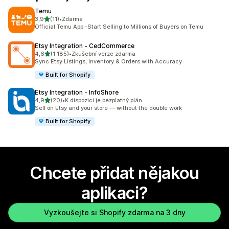
Temu
z 5 hvězd
3,9
(11)
•
Zdarma
Celkový počet recenzí: 11
Official Temu App -Start Selling to Millions of Buyers on Temu
Etsy Integration ‑ CedCommerce
z 5 hvězd
4,6
(1 185)
•
Zkušební verze zdarma
Celkový počet recenzí: 1185
Sync Etsy Listings, Inventory & Orders with Accuracy
Built for Shopify
Etsy Integration ‑ InfoShore
z 5 hvězd
4,9
(20)
•
K dispozici je bezplatný plán
Celkový počet recenzí: 20
Sell on Etsy and your store — without the double work
Built for Shopify
Chcete přidat nějakou
aplikaci?
Vyzkoušejte si Shopify zdarma na 3 dny