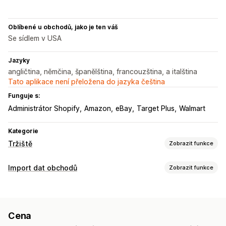
Oblíbené u obchodů, jako je ten váš
Se sídlem v USA
Jazyky
angličtina, němčina, španělština, francouzština, a italština
Tato aplikace není přeložena do jazyka čeština
Funguje s:
Administrátor Shopify
Amazon
eBay
Target Plus
Walmart
Kategorie
Tržiště
Zobrazit funkce
Správa listingů
Import dat obchodů
Zobrazit funkce
Synchronizace produktů
Výběr produktů
Místní měna
Synchronizace dat
Hromadné nahrávání
Vlastní listingy
Automatická aktualizace
Synchronizace skladových zásob
Řízení objednávek
Cena
Synchronizace objednávek
Synchronizace cen
Plnění z více míst
Hromadné objednávky