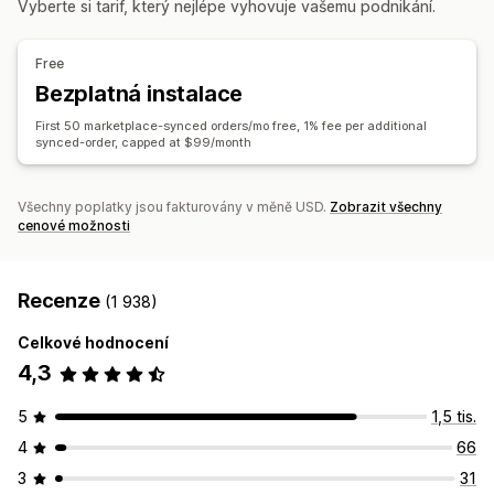
Vyberte si tarif, který nejlépe vyhovuje vašemu podnikání.
Synchronizace produktů
Oboustranná synchronizace
Synchronizace objednávek
Synchronizace sledování
Synchronizace v reálném čase
Jednotný panel
Synchronizace skladových zásob
Free
Migrace dat
Bezplatná instalace
Hromadné aktualizace
Skladové zásoby
Metapole
First 50 marketplace-synced orders/mo free, 1% fee per additional
Objednávky
Produkty
synced-order, capped at $99/month
Všechny poplatky jsou fakturovány v měně USD.
Zobrazit všechny
cenové možnosti
Recenze
(1 938)
Celkové hodnocení
4,3
5
1,5 tis.
4
66
3
31