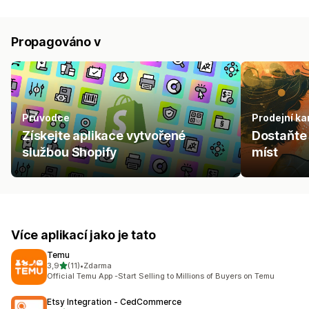
Propagováno v
Průvodce
Prodejní ka
Získejte aplikace vytvořené
Dostaňte 
službou Shopify
míst
Více aplikací jako je tato
Temu
z 5 hvězd
3,9
(11)
•
Zdarma
Celkový počet recenzí: 11
Official Temu App -Start Selling to Millions of Buyers on Temu
Etsy Integration ‑ CedCommerce