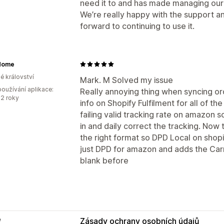
need it to and has made managing our 
We’re really happy with the support an
forward to continuing to use it.
Home
é království
Mark. M Solved my issue
oužívání aplikace:
Really annoying thing when syncing o
2 roky
info on Shopify Fulfilment for all of 
failing valid tracking rate on amazon 
in and daily correct the tracking. Now 
the right format so DPD Local on shop
just DPD for amazon and adds the Carr
blank before
e
Zásady ochrany osobních údajů