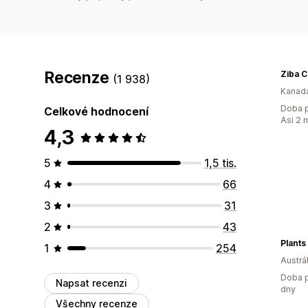
Recenze
Ziba 
(1 938)
Kanad
Doba p
Celkové hodnocení
Asi 2 
4,3
5
1,5 tis.
4
66
3
31
2
43
Plants
1
254
Austrál
Doba p
Napsat recenzi
dny
Všechny recenze