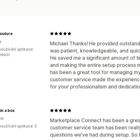
Couture
a
Michael Thanks! He provided outstandi
oužívání aplikace:
was patient, knowledgeable, and quick
měsíci
He saved me a significant amount of ti
and making the entire setup process 
has been a great tool for managing my 
customer service made the experience
for your professionalism and dedicat
 in a box
ie
Marketplace Connect has been a great 
oužívání aplikace: 5
customer service team has been really
questions we’ve had during setup. So f