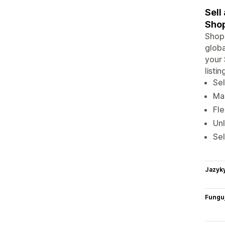
Sell
Shop
Shopi
globa
your 
listi
Sel
Man
Fle
Un
Sel
Jazyk
Funguj