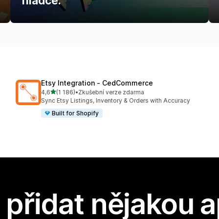
hladce.
Etsy Integration ‑ CedCommerce
z 5 hvězd
4,6
(1 186)
•
Zkušební verze zdarma
Celkový počet recenzí: 1186
Sync Etsy Listings, Inventory & Orders with Accuracy
Built for Shopify
přidat nějakou a