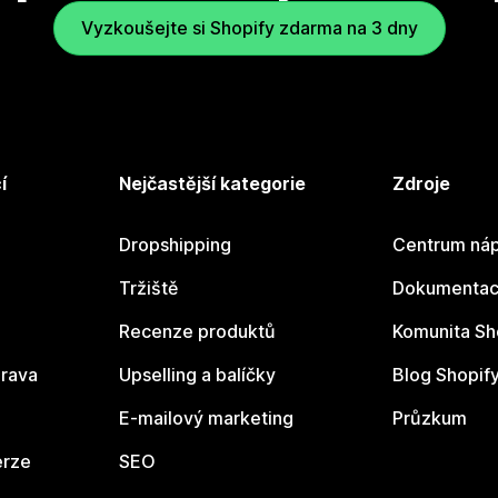
Vyzkoušejte si Shopify zdarma na 3 dny
í
Nejčastější kategorie
Zdroje
Dropshipping
Centrum náp
Tržiště
Dokumentace
Recenze produktů
Komunita Sh
rava
Upselling a balíčky
Blog Shopif
E-mailový marketing
Průzkum
erze
SEO