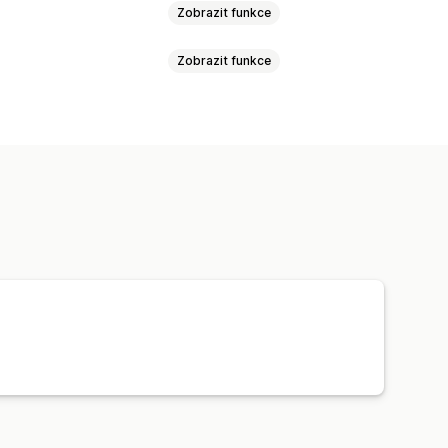
Zobrazit funkce
Zobrazit funkce
uktů
Místní měna
ace skladových zásob
izace cen
Synchronizace produktů
vky
Synchronizace objednávek
izace v reálném čase
anel
oby
Metapole
Objednávky