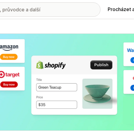
Procházet 
ie propagovaných obrázků