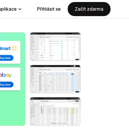
aplikace
Přihlásit se
Začít zdarma