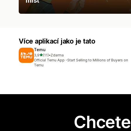
míst
Více aplikací jako je tato
Temu
z 5 hvězd
3,9
(11)
•
Zdarma
Celkový počet recenzí: 11
Official Temu App -Start Selling to Millions of Buyers on
Temu
Chcete 