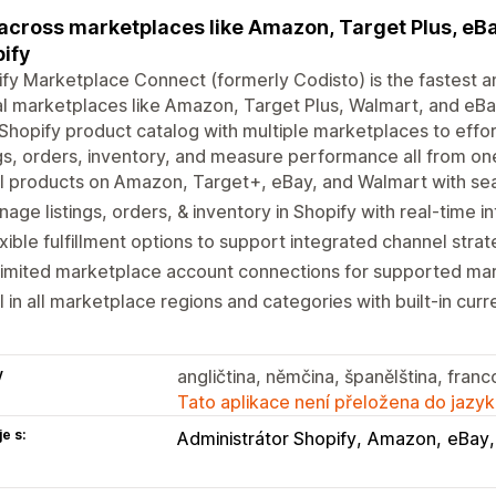
 across marketplaces like Amazon, Target Plus, eBay
ify
fy Marketplace Connect (formerly Codisto) is the fastest an
l marketplaces like Amazon, Target Plus, Walmart, and eBay
Shopify product catalog with multiple marketplaces to eff
ngs, orders, inventory, and measure performance all from on
l products on Amazon, Target+, eBay, and Walmart with sea
age listings, orders, & inventory in Shopify with real-time i
xible fulfillment options to support integrated channel strat
limited marketplace account connections for supported ma
l in all marketplace regions and categories with built-in cur
y
angličtina, němčina, španělština, franco
Tato aplikace není přeložena do jazyk
e s:
Administrátor Shopify
Amazon
eBay