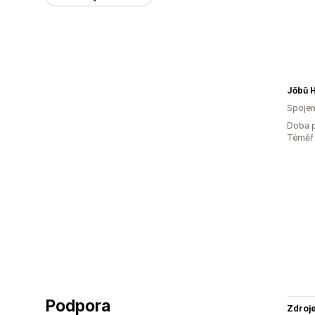
Jōbū 
Spojen
Doba p
Téměř 
Podpora
Zdroj