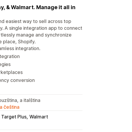
, & Walmart. Manage it all in
d easiest way to sell across top
. A single integration app to connect
ortlessly manage and synchronize
e place, Shopify.
mless integration.
ntegration
egies
rketplaces
rency conversion
uzština, a italština
a čeština
Target Plus
Walmart