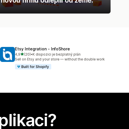
novou firmu odlepili od země.
Etsy Integration ‑ InfoShore
z 5 hvězd
4,9
(20)
•
K dispozici je bezplatný plán
Celkový počet recenzí: 20
Sell on Etsy and your store — without the double work
Built for Shopify
plikaci?