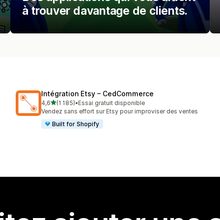
à trouver davantage de clients.
Intégration Etsy – CedCommerce
étoile(s) sur 5
4,6
(1 185)
•
Essai gratuit disponible
1185 avis au total
Vendez sans effort sur Etsy pour improviser des ventes
Built for Shopify