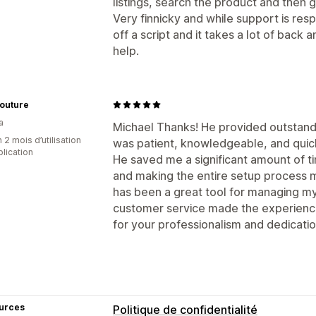
listings, search the product and then 
Very finnicky and while support is res
off a script and it takes a lot of bac
help.
Couture
a
Michael Thanks! He provided outstandi
 2 mois d’utilisation
was patient, knowledgeable, and quick
plication
He saved me a significant amount of ti
and making the entire setup process 
has been a great tool for managing my 
customer service made the experience
for your professionalism and dedicat
urces
Politique de confidentialité