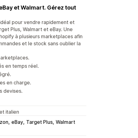
eBay et Walmart. Gérez tout
 idéal pour vendre rapidement et
rget Plus, Walmart et eBay. Une
hopify à plusieurs marketplaces afin
mmandes et le stock sans oublier la
marketplaces.
és en temps réel.
égré.
es en charge.
s devises.
t italien
zon
eBay
Target Plus
Walmart