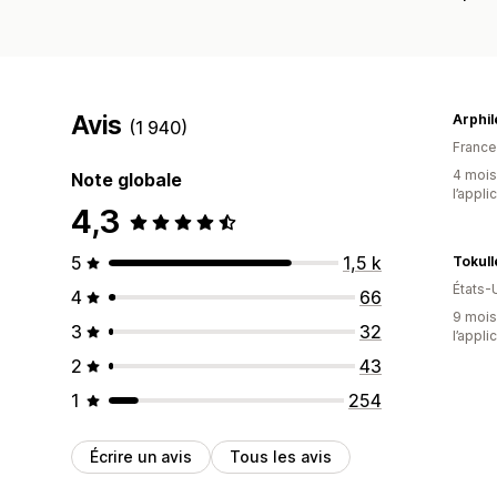
Avis
Arphil
(1 940)
France
4 mois 
Note globale
l’appli
4,3
5
1,5 k
Tokull
États-
4
66
9 mois 
3
32
l’appli
2
43
1
254
Écrire un avis
Tous les avis