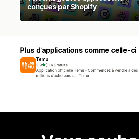
conçues par Shopify
Plus d’applications comme celle-ci
Temu
étoile(s) sur 5
3,9
(11)
•
Gratuite
11 avis au total
Application officielle Temu - Commencez à vendre à des
millions d’acheteurs sur Temu