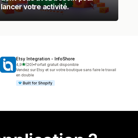
lancer votre activité.
Etsy Integration ‑ InfoShore
étoile(s) sur 5
4,9
(20)
•
Forfait gratuit disponible
20 avis au total
Vendez sur Etsy et sur votre boutique sans faire le travail
en double
Built for Shopify