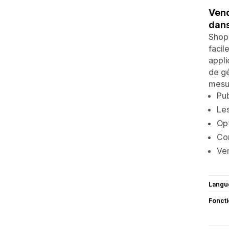
Vend
dans
Shopi
facil
appli
de gé
mesur
Pub
Les
Opt
Con
Ven
Langu
Fonct