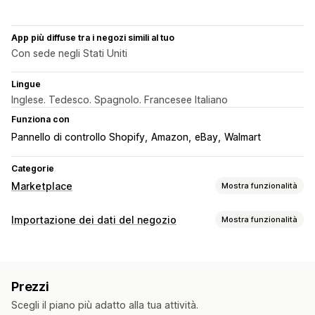
App più diffuse tra i negozi simili al tuo
Con sede negli Stati Uniti
Lingue
Inglese. Tedesco. Spagnolo. Francesee Italiano
Funziona con
Pannello di controllo Shopify
Amazon
eBay
Walmart
Categorie
Marketplace
Mostra funzionalità
Gestione delle inserzioni
Importazione dei dati del negozio
Mostra funzionalità
Sincronizzazione dei prodotti
Selezione dei prodotti
Sincronizzazione dei dati
Valuta locale
Caricamento in blocco
Aggiornamento automatico
Sincronizzazione delle scorte
Inserzioni personalizzate
Prezzi
Sincronizzazione degli ordini
Sincronizzazione dei prezzi
Gestione degli ordini
Scegli il piano più adatto alla tua attività.
Sincronizzazione dei prodotti