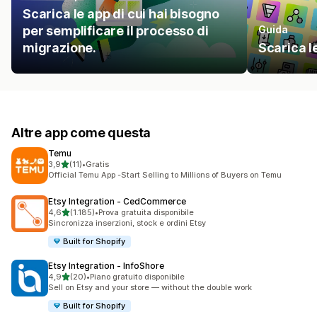
Scarica le app di cui hai bisogno
per semplificare il processo di
Guida
migrazione.
Scarica l
Altre app come questa
Temu
stelle su 5
3,9
(11)
•
Gratis
11 recensioni totali
Official Temu App -Start Selling to Millions of Buyers on Temu
Etsy Integration ‑ CedCommerce
stelle su 5
4,6
(1.185)
•
Prova gratuita disponibile
1185 recensioni totali
Sincronizza inserzioni, stock e ordini Etsy
Built for Shopify
Etsy Integration ‑ InfoShore
stelle su 5
4,9
(20)
•
Piano gratuito disponibile
20 recensioni totali
Sell on Etsy and your store — without the double work
Built for Shopify