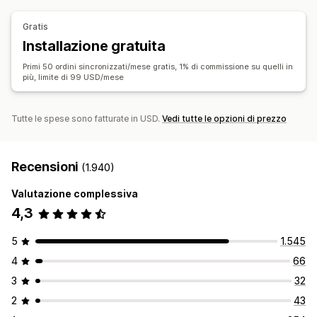
Evasione da più sedi
Ordini in blocco
Sincronizzazione bidirezionale
Sincronizzazione degli ordini
Gratis
Sincronizzazione in tempo reale
Sincronizzazione del monitoraggio
Dashboard unificata
Installazione gratuita
Migrazione dei dati
Sincronizzazione delle scorte
Primi 50 ordini sincronizzati/mese gratis, 1% di commissione su quelli in
Aggiornamenti in blocco
Scorte
Metafield
Ordini
Prodotti
più, limite di 99 USD/mese
Tutte le spese sono fatturate in USD.
Vedi tutte le opzioni di prezzo
Recensioni
(1.940)
Valutazione complessiva
4,3
5
1.545
4
66
3
32
2
43