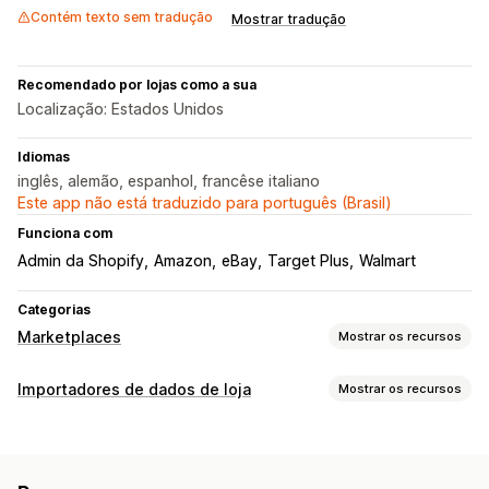
Contém texto sem tradução
Mostrar tradução
Recomendado por lojas como a sua
Localização: Estados Unidos
Idiomas
inglês, alemão, espanhol, francêse italiano
Este app não está traduzido para português (Brasil)
Funciona com
Admin da Shopify
Amazon
eBay
Target Plus
Walmart
Categorias
Marketplaces
Mostrar os recursos
Gerenciamento de listagem
Importadores de dados de loja
Mostrar os recursos
Sincronização de produtos
Seleção de produtos
Sincronização de dados
Moeda local
Upload em massa
Listagens personalizadas
Atualização automática
Sincronização de estoque
Gerenciamento de pedidos