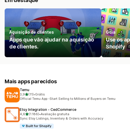
Em destaque
Aquisição de clientes
Guia
Apps que vão ajudar na aquisição
Use os ap
de clientes.
Shopify
Mais apps parecidos
Temu
de 5 estrelas
3,9
(11)
•
Grátis
11 avaliações ao todo
Official Temu App -Start Selling to Millions of Buyers on Temu
Etsy Integration ‑ CedCommerce
de 5 estrelas
4,6
(1.186)
•
Avaliação gratuita
1186 avaliações ao todo
Sync Etsy Listings, Inventory & Orders with Accuracy
Built for Shopify