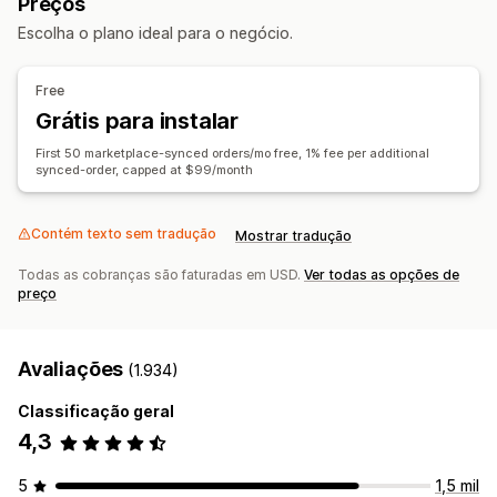
Preços
Sincronização de pedidos
Sincronização de preços
Processamento de pedidos em vários locais
Escolha o plano ideal para o negócio.
Sincronização de produtos
Sincronização bidirecional
Pedidos em massa
Sincronização de pedidos
Sincronização em tempo real
Sincronização de acompanhamento
Free
Migração de dados
Painel de controle unificado
Sincronização de estoque
Grátis para instalar
Atualizações em massa
Estoque
Metacampos
Pedidos
First 50 marketplace-synced orders/mo free, 1% fee per additional
Produtos
synced-order, capped at $99/month
Contém texto sem tradução
Mostrar tradução
Todas as cobranças são faturadas em USD.
Ver todas as opções de
preço
Avaliações
(1.934)
Classificação geral
4,3
5
1,5 mil