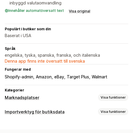
inbyggd valutaomvandling
Innehåller automatöversatt text
Visa original
Populärt i butiker som din
Baserat i USA
Språk
engelska, tyska, spanska, franska, och italienska
Denna app finns inte översatt till svenska
Fungerar med
Shopify-admin
Amazon
eBay
Target Plus
Walmart
Kategorier
Marknadsplatser
Visa funktioner
Hantering av listning
Importverktyg för butiksdata
Visa funktioner
Produktsynkronisering
Produktval
Lokal valuta
Synkronisering av data
Bulkuppladdning
Anpassade listningar
Automatisk uppdatering
Lagersynkronisering