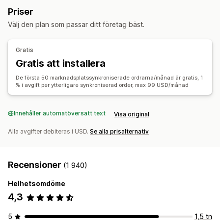
Orderhantering
Priser
Ordersynkronisering
Prissynkronisering
Distribution till flera platser
Bulkorder
Välj den plan som passar ditt företag bäst.
Produktsynkronisering
Synkronisering i två riktningar
Ordersynkronisering
Spårningssynkronisering
Synkronisering i realtid
Enhetlig instrumentpanel
Lagersynkronisering
Gratis
Migrering av data
Gratis att installera
Bulkuppdateringar
Lager
Metafält
Ordrar
Produkter
De första 50 marknadsplatssynkroniserade ordrarna/månad är gratis, 1
% i avgift per ytterligare synkroniserad order, max 99 USD/månad
Innehåller automatöversatt text
Visa original
Alla avgifter debiteras i USD.
Se alla prisalternativ
Recensioner
(1 940)
Helhetsomdöme
4,3
5
1,5 tn