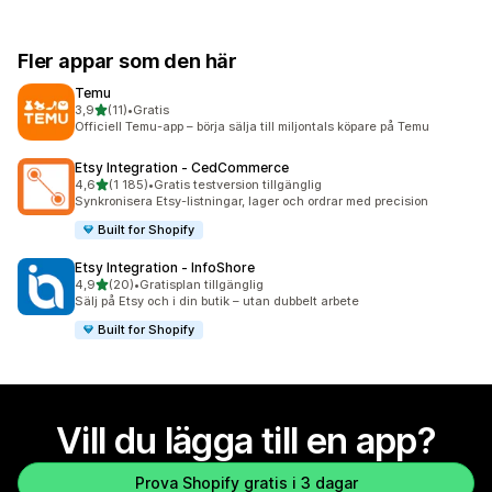
Fler appar som den här
Temu
av 5 stjärnor
3,9
(11)
•
Gratis
11 recensioner totalt
Officiell Temu-app – börja sälja till miljontals köpare på Temu
Etsy Integration ‑ CedCommerce
av 5 stjärnor
4,6
(1 185)
•
Gratis testversion tillgänglig
1185 recensioner totalt
Synkronisera Etsy-listningar, lager och ordrar med precision
Built for Shopify
Etsy Integration ‑ InfoShore
av 5 stjärnor
4,9
(20)
•
Gratisplan tillgänglig
20 recensioner totalt
Sälj på Etsy och i din butik – utan dubbelt arbete
Built for Shopify
Vill du lägga till en app?
Prova Shopify gratis i 3 dagar