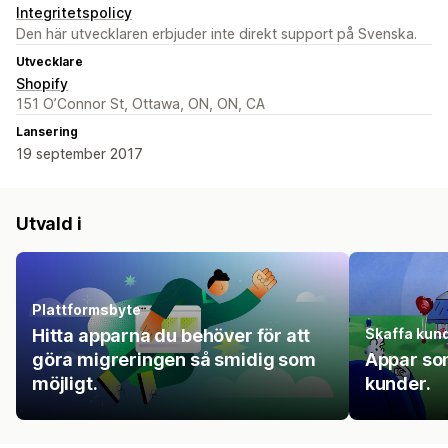
Integritetspolicy
Den här utvecklaren erbjuder inte direkt support på Svenska.
Utvecklare
Shopify
151 O’Connor St, Ottawa, ON, ON, CA
Lansering
19 september 2017
Utvald i
Plattformsbyte
Hitta apparna du behöver för att
Skaffa kun
göra migreringen så smidig som
Appar som
möjligt.
kunder.