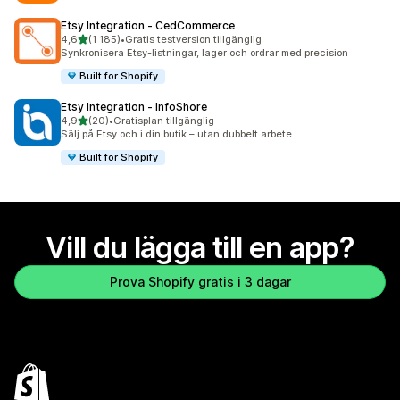
Etsy Integration ‑ CedCommerce
av 5 stjärnor
4,6
(1 185)
•
Gratis testversion tillgänglig
1185 recensioner totalt
Synkronisera Etsy-listningar, lager och ordrar med precision
Built for Shopify
Etsy Integration ‑ InfoShore
av 5 stjärnor
4,9
(20)
•
Gratisplan tillgänglig
20 recensioner totalt
Sälj på Etsy och i din butik – utan dubbelt arbete
Built for Shopify
Vill du lägga till en app?
Prova Shopify gratis i 3 dagar