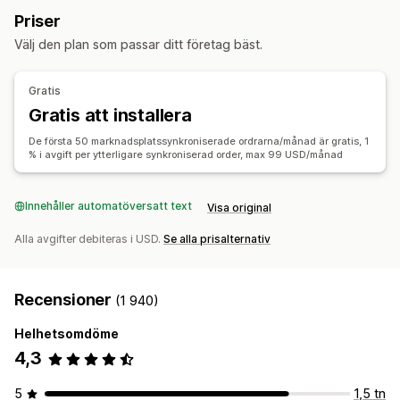
Orderhantering
Priser
Ordersynkronisering
Prissynkronisering
Distribution till flera platser
Bulkorder
Välj den plan som passar ditt företag bäst.
Produktsynkronisering
Synkronisering i två riktningar
Ordersynkronisering
Spårningssynkronisering
Synkronisering i realtid
Enhetlig instrumentpanel
Lagersynkronisering
Gratis
Migrering av data
Gratis att installera
Bulkuppdateringar
Lager
Metafält
Ordrar
Produkter
De första 50 marknadsplatssynkroniserade ordrarna/månad är gratis, 1
% i avgift per ytterligare synkroniserad order, max 99 USD/månad
Innehåller automatöversatt text
Visa original
Alla avgifter debiteras i USD.
Se alla prisalternativ
Recensioner
(1 940)
Helhetsomdöme
4,3
5
1,5 tn