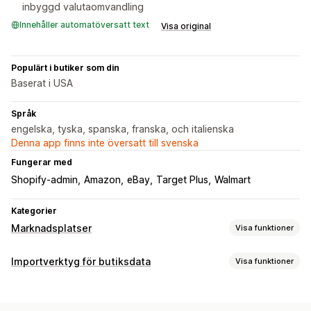
inbyggd valutaomvandling
Innehåller automatöversatt text
Visa original
Populärt i butiker som din
Baserat i USA
Språk
engelska, tyska, spanska, franska, och italienska
Denna app finns inte översatt till svenska
Fungerar med
Shopify-admin
Amazon
eBay
Target Plus
Walmart
Kategorier
Marknadsplatser
Visa funktioner
Hantering av listning
Importverktyg för butiksdata
Visa funktioner
Produktsynkronisering
Produktval
Lokal valuta
Synkronisering av data
Bulkuppladdning
Anpassade listningar
Automatisk uppdatering
Lagersynkronisering