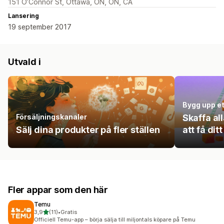
151 O’Connor St, Ottawa, ON, ON, CA
Lansering
19 september 2017
Utvald i
Bygg upp et
Försäljningskanaler
Skaffa al
Sälj dina produkter på fler ställen
att få dit
Fler appar som den här
Temu
av 5 stjärnor
3,9
(11)
•
Gratis
11 recensioner totalt
Officiell Temu-app – börja sälja till miljontals köpare på Temu