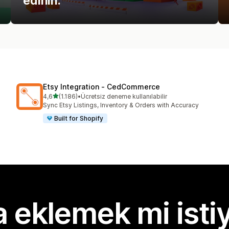
edinin.
Etsy Integration ‑ CedCommerce
5 yıldız üzerinden
4,6
(1.186)
•
Ücretsiz deneme kullanılabilir
toplam 1186 değerlendirme
Sync Etsy Listings, Inventory & Orders with Accuracy
Built for Shopify
 eklemek mi isti