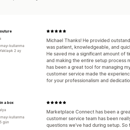
Couture
a
Michael Thanks! He provided outstandi
mayı kullanma
was patient, knowledgeable, and quick
Yaklaşık 2 ay
He saved me a significant amount of ti
and making the entire setup process 
has been a great tool for managing my 
customer service made the experience
for your professionalism and dedicat
 in a box
alya
Marketplace Connect has been a great 
mayı kullanma
customer service team has been really
:5 gün
questions we’ve had during setup. So f