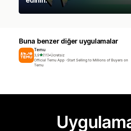
edinin.
Buna benzer diğer uygulamalar
Temu
5 yıldız üzerinden
3,9
(11)
•
Ücretsiz
toplam 11 değerlendirme
Official Temu App -Start Selling to Millions of Buyers on
Temu
Uygulama