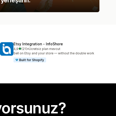
yerleştirin.
Etsy Integration ‑ InfoShore
5 yıldız üzerinden
4,9
(21)
•
Ücretsiz plan mevcut
toplam 21 değerlendirme
Sell on Etsy and your store — without the double work
Built for Shopify
yorsunuz?