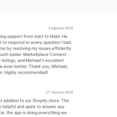
5 Ağustos 2026
ng support from start to finish. He
 to respond to every question I had.
me by resolving my issues efficiently
much easier. Marketplace Connect
listings, and Michael's excellent
 even better. Thank you, Michael,
ion. Highly recommended!
27 Temmuz 2026
addition to our Shopify store. The
 helpful and quick to answer any
ar, the app is doing everything we