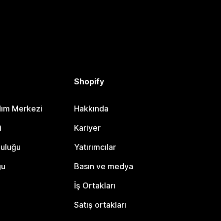
Shopify
dım Merkezi
Hakkında
i
Kariyer
luluğu
Yatırımcılar
gu
Basın ve medya
İş Ortakları
Satış ortakları