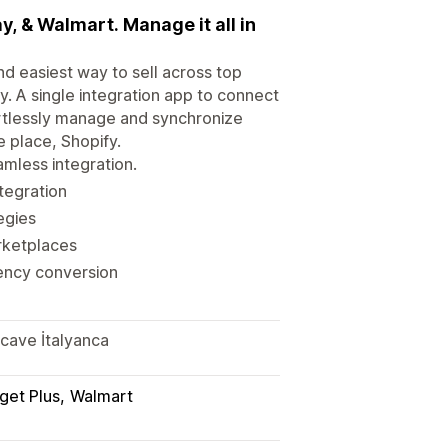
, & Walmart. Manage it all in
d easiest way to sell across top
. A single integration app to connect
ortlessly manage and synchronize
e place, Shopify.
mless integration.
ntegration
egies
rketplaces
rency conversion
zcave İtalyanca
get Plus
Walmart