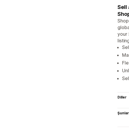
Sell
Shop
Shopi
globa
your 
listi
Sel
Man
Fle
Un
Sel
Diller
Şunlarl