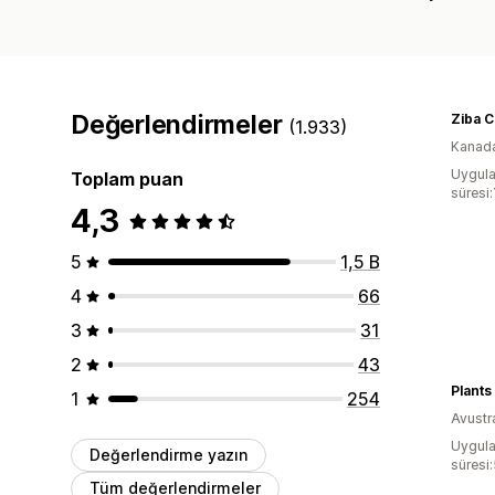
Değerlendirmeler
Ziba 
(1.933)
Kanad
Uygula
Toplam puan
süresi:
4,3
5
1,5 B
4
66
3
31
2
43
Plants
1
254
Avustr
Uygula
Değerlendirme yazın
süresi
Tüm değerlendirmeler