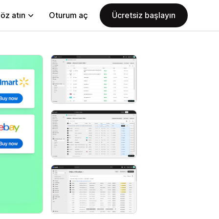
öz atın
Oturum aç
Ücretsiz başlayın