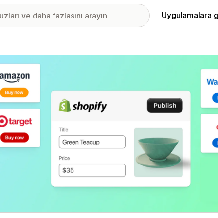
Uygulamalara g
ıkan görsel galerisi