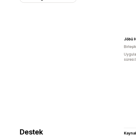
Jōbū 
Birleşik
Uygula
süresi
Destek
Kaynak