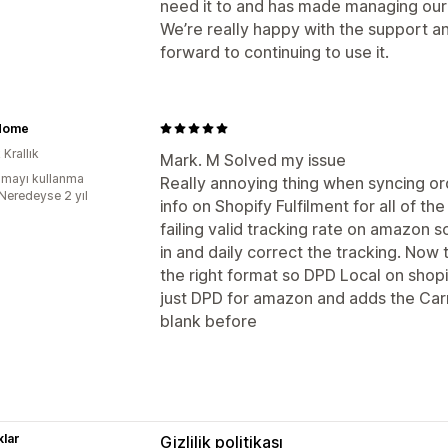
need it to and has made managing our 
We’re really happy with the support an
forward to continuing to use it.
Home
 Krallık
Mark. M Solved my issue
mayı kullanma
Really annoying thing when syncing o
:Neredeyse 2 yıl
info on Shopify Fulfilment for all of 
failing valid tracking rate on amazon 
in and daily correct the tracking. Now 
the right format so DPD Local on shop
just DPD for amazon and adds the Carr
blank before
lar
Gizlilik politikası