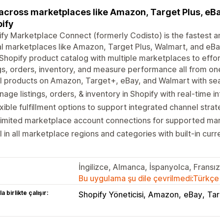
 across marketplaces like Amazon, Target Plus, eBay
ify
fy Marketplace Connect (formerly Codisto) is the fastest an
l marketplaces like Amazon, Target Plus, Walmart, and eBay
Shopify product catalog with multiple marketplaces to eff
ngs, orders, inventory, and measure performance all from on
l products on Amazon, Target+, eBay, and Walmart with sea
age listings, orders, & inventory in Shopify with real-time i
xible fulfillment options to support integrated channel strat
limited marketplace account connections for supported ma
l in all marketplace regions and categories with built-in cur
İngilizce, Almanca, İspanyolca, Fransı
Bu uygulama şu dile çevrilmedi:Türkçe
a birlikte çalışır:
Shopify Yöneticisi
Amazon
eBay
Tar