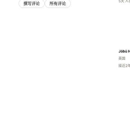
5天 
撰写评论
所有评论
Jōbū 
英国
接近2