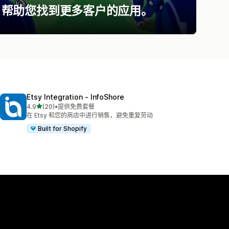
帮助您找到更多客户的应用。
Etsy Integration ‑ InfoShore
星（满分 5 星）
4.9
(20)
•
提供免费套餐
总共 20 条评论
在 Etsy 和您的商店中进行销售，避免重复劳动
Built for Shopify