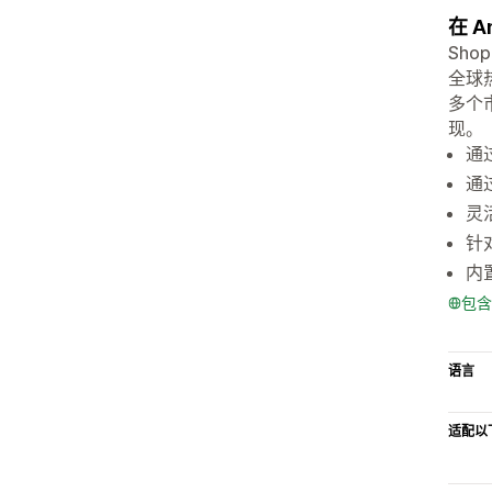
在 A
Shop
全球
多个
现。
通过
通
灵
针
内
包含
语言
适配以