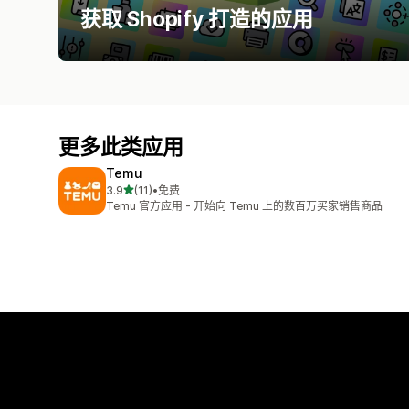
获取 Shopify 打造的应用
更多此类应用
Temu
星（满分 5 星）
3.9
(11)
•
免费
总共 11 条评论
Temu 官方应用 - 开始向 Temu 上的数百万买家销售商品