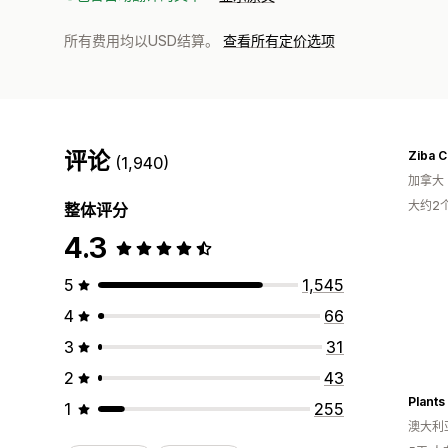
所有费用均以USD结算。
查看所有定价选项
评论
Ziba 
(1,940)
加拿大
大约2
整体评分
4.3
5
1,545
4
66
3
31
2
43
Plants
1
255
澳大利