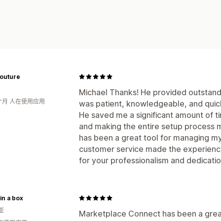
Couture
Michael Thanks! He provided outstandi
个月 人在使用应用
was patient, knowledgeable, and quick
He saved me a significant amount of ti
and making the entire setup process 
has been a great tool for managing my 
customer service made the experience
for your professionalism and dedicat
 in a box
亚
Marketplace Connect has been a great 