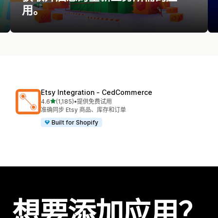
用。
Etsy Integration ‑ CedCommerce
星（满分 5 星）
4.6
(1,185)
•
提供免费试用
总共 1185 条评论
准确同步 Etsy 商品、库存和订单
Built for Shopify
想要添加应用？