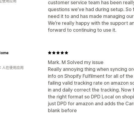
人在使用应用
customer service team has been really
questions we’ve had during setup. So f
need it to and has made managing our 
We’re really happy with the support an
forward to continuing to use it.
Home
Mark. M Solved my issue
年 人在使用应用
Really annoying thing when syncing o
info on Shopify Fulfilment for all of 
failing valid tracking rate on amazon 
in and daily correct the tracking. Now 
the right format so DPD Local on shop
just DPD for amazon and adds the Carr
blank before