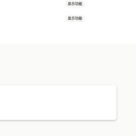
显示功能
显示功能
自定义产品页面
产品同步
双向同步
实时同步
步
统一控制面板
库存同步