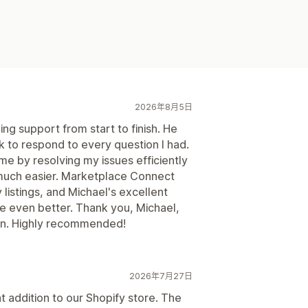
2026年8月5日
ng support from start to finish. He
 to respond to every question I had.
me by resolving my issues efficiently
much easier. Marketplace Connect
listings, and Michael's excellent
 even better. Thank you, Michael,
ion. Highly recommended!
2026年7月27日
addition to our Shopify store. The