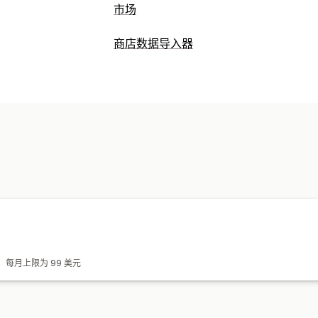
市场
产品页面管理
商店数据导入器
产品同步
产品选择
当地货币
批量上传
数据同步
订单管理
自动更新
库存同步
订单同步
价格同步
多地点发货
批量订单
订单同步
跟踪同
数据迁移
批量更新
库存
元字段
订单
产品
，每月上限为 99 美元