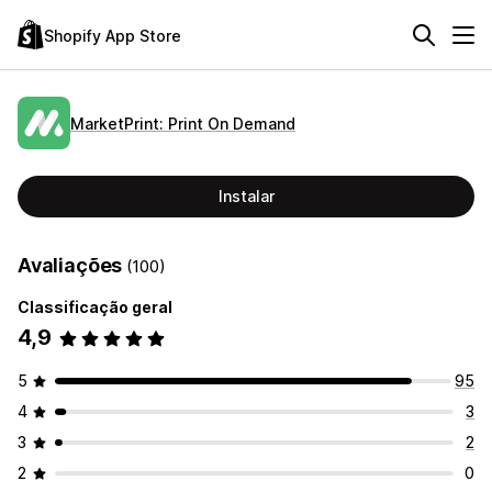
Shopify App Store
MarketPrint: Print On Demand
Instalar
Avaliações
(100)
Classificação geral
4,9
5
95
4
3
3
2
2
0