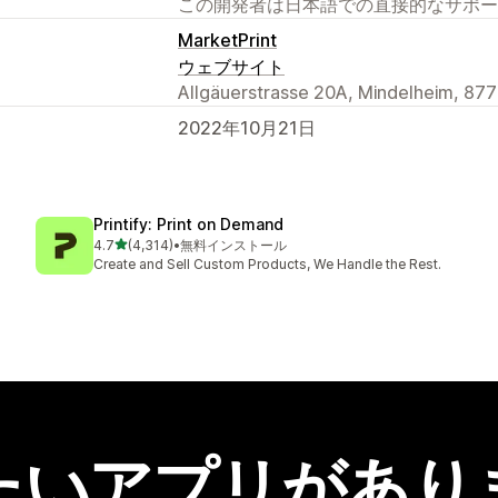
この開発者は日本語での直接的なサポー
MarketPrint
ウェブサイト
Allgäuerstrasse 20A, Mindelheim, 877
2022年10月21日
Printify: Print on Demand
5つ星中
4.7
(4,314)
•
無料インストール
合計レビュー数：4314件
Create and Sell Custom Products, We Handle the Rest.
たいアプリがあり