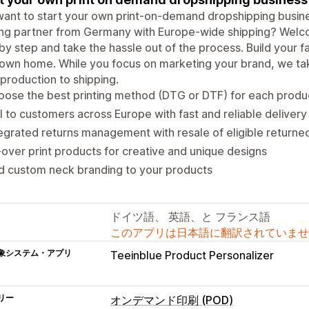
ant to start your own print-on-demand dropshipping business 
ing partner from Germany with Europe-wide shipping? Welc
by step and take the hassle out of the process. Build your 
own home. While you focus on marketing your brand, we take
production to shipping.
ose the best printing method (DTG or DTF) for each produ
l to customers across Europe with fast and reliable delivery
egrated returns management with resale of eligible returne
-over print products for creative and unique designs
d custom neck branding to your products
ドイツ語、 英語、と フランス語
このアプリは日本語に翻訳されていませ
象システム・アプリ
Teeinblue Product Personalizer
リー
オンデマンド印刷 (POD)