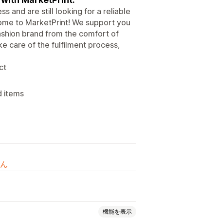
and are still looking for a reliable
ome to MarketPrint! We support you
fashion brand from the comfort of
 care of the fulfilment process,
ct
d items
ん
機能を表示