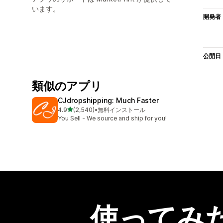
います。
開発者
公開日
類似のアプリ
CJdropshipping: Much Faster
5つ星中
4.9
(2,540)
•
無料インストール
合計レビュー数：2540件
You Sell - We source and ship for you!
使ってみ