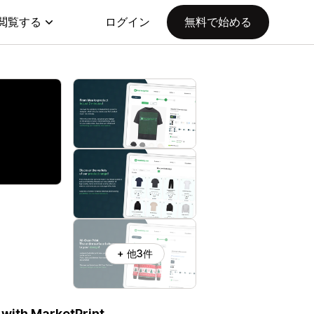
閲覧する
ログイン
無料で始める
+ 他3件
with MarketPrint.