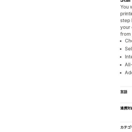
You w
print
step 
your 
from 
Cho
Sel
Int
All
Ad
言語
連携対
カテゴ