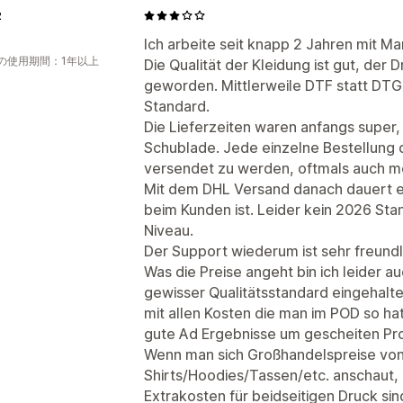
2
Ich arbeite seit knapp 2 Jahren mit Ma
の使用期間：1年以上
Die Qualität der Kleidung ist gut, der 
geworden. Mittlerweile DTF statt DTG.
Standard.
Die Lieferzeiten waren anfangs super, 
Schublade. Jede einzelne Bestellung
versendet zu werden, oftmals auch me
Mit dem DHL Versand danach dauert e
beim Kunden ist. Leider kein 2026 Sta
Niveau.
Der Support wiederum ist sehr freun
Was die Preise angeht bin ich leider au
gewisser Qualitätsstandard eingehalten
mit allen Kosten die man im POD so ha
gute Ad Ergebnisse um gescheiten Prof
Wenn man sich Großhandelspreise von
Shirts/Hoodies/Tassen/etc. anschaut, i
Extrakosten für beidseitigen Druck sin