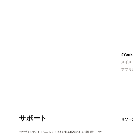
4Yonk
スイス
アプリ
サポート
リソー
アプリのサポートは MarketPrint が提供して