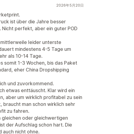
2026年5月20日
rketprint.
Druck ist über die Jahre besser
 Nicht perfekt, aber ein guter POD
mittlerweile leider unterste
 dauert mindestens 4-5 Tage um
hr als 10-14 Tage.
s somit 1-3 Wochen, bis das Paket
ndard, eher China Dropshipping
dlich und zuvorkommend.
ch etwas enttäuscht. Klar wird ein
, aber um wirklich profitabel zu sein
t, braucht man schon wirklich sehr
it zu fahren.
 gleichen oder gleichwertigen
st der Aufschlag schon hart. Die
d auch nicht ohne.