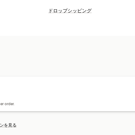
商品のカスタマイズ
ドロップシッピング
プライベートラベル
モックアップジェ
販売可能な商品
カスタムテンプレート
衣料品・アクセサリー
バッグ・スーツ
商品
アート・クラフト
ベビー用品
スポー
全面プリント
バッグ
アパレル
帽子
調達ロケーション
インテリア雑貨
レーザークラフト
ウ
アメリカ合衆国
ドイツ
オーガニック
配送オプション
ホワイトラベル
一括配送
複数配送
リ
er order.
ンを見る