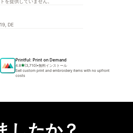
トを提供していません。
19, DE
Printful: Print on Demand
5つ星中
4.8
(3,710)
•
無料インストール
合計レビュー数：3710件
Sell custom print and embroidery items with no upfront
costs
ましたか？