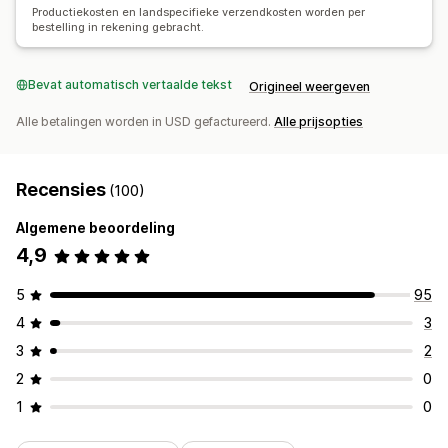
White label
Bulkverzending
Productiekosten en landspecifieke verzendkosten worden per
bestelling in rekening gebracht.
Verzenden naar meerdere adressen
Updates in real time
Totaalprijzen
Bestellingen volgen
Bevat automatisch vertaalde tekst
Origineel weergeven
Alle betalingen worden in USD gefactureerd.
Alle prijsopties
Recensies
(100)
Algemene beoordeling
4,9
5
95
4
3
3
2
2
0
1
0