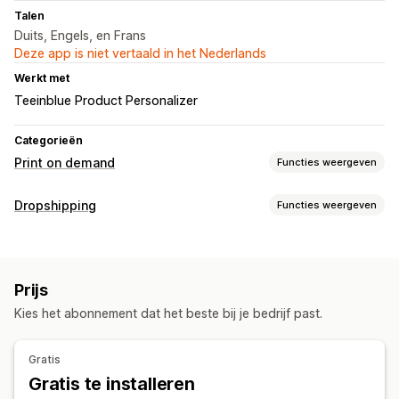
Talen
Duits, Engels, en Frans
Deze app is niet vertaald in het Nederlands
Werkt met
Teeinblue Product Personalizer
Categorieën
Print on demand
Functies weergeven
Productaanpassing
Dropshipping
Functies weergeven
Eigen labels
Mockup-generator
Personalisering
Producten die je kunt verkopen
Eigen templates
Kleding en accessoires
Tassen en koffers
Huis en tuin
Producten
Prijs
Kunst en ambacht
Babyproducten
Sportproducten
Volledige bedrukking
Bags
Apparel
Hats
Shoes
Kies het abonnement dat het beste bij je bedrijf past.
Inkooplocaties
Drinkware
Cadeaus voor de feestdagen
Woondecoratie
Duitsland
Verenigde Staten
Laserdecoraties
Muurkunst
Milieuvriendelijk
Biologisch
Gratis
Gratis te installeren
Verzendopties