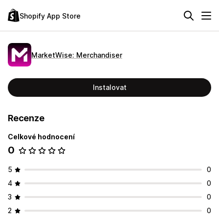
Shopify App Store
MarketWise: Merchandiser
Instalovat
Recenze
Celkové hodnocení
0
5
0
4
0
3
0
2
0