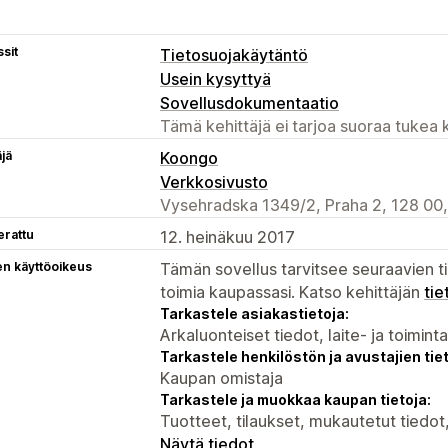
sit
Tietosuojakäytäntö
Usein kysyttyä
Sovellusdokumentaatio
Tämä kehittäjä ei tarjoa suoraa tukea k
äjä
Koongo
Verkkosivusto
Vysehradska 1349/2, Praha 2, 128 00
erattu
12. heinäkuu 2017
en käyttöoikeus
Tämän sovellus tarvitsee seuraavien ti
toimia kaupassasi. Katso kehittäjän
tie
Tarkastele asiakastietoja:
Arkaluonteiset tiedot, laite- ja toimint
Tarkastele henkilöstön ja avustajien tiet
Kaupan omistaja
Tarkastele ja muokkaa kaupan tietoja:
Tuotteet, tilaukset, mukautetut tiedot
Näytä tiedot