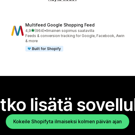
Multifeed Google Shopping Feed
/ 5 tähteä
4,9
(964)
•
Ilmainen sopimus saatavilla
964 arvostelua yhteensä
Feeds & conversion tracking for Google, Facebook, Awin
& more
Built for Shopify
tko lisätä sovell
Kokeile Shopifyta ilmaiseksi kolmen päivän ajan