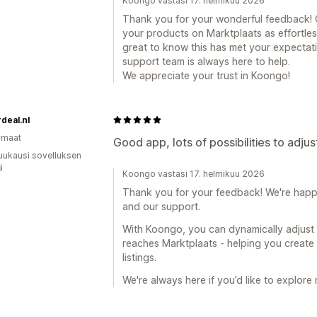
Koongo vastasi 17. helmikuu 2026
Thank you for your wonderful feedback! O
your products on Marktplaats as effortless
great to know this has met your expectati
support team is always here to help.
We appreciate your trust in Koongo!
deal.nl
omaat
Good app, lots of possibilities to adjus
uukausi sovelluksen
ä
Koongo vastasi 17. helmikuu 2026
Thank you for your feedback! We're happy 
and our support.
With Koongo, you can dynamically adjust 
reaches Marktplaats - helping you create
listings.
We're always here if you’d like to explore