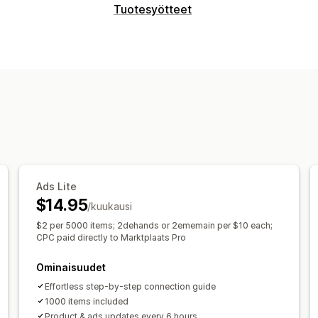
Listausten hallinnointi
Tuotesyötteet
Tuotesyöte
Tuotteiden synkronointi
Syötteen mukauttaminen
Tilausten synkronointi
Paikallinen val
Määritteiden suodattaminen
Määritt
Mukautetut kaavat
Mukautetut tunnu
Paikallinen varasto
Lokalisoidut syöt
Versioiden synkronointi
Kokoelmien 
Syötteen hallinnointi
Tuotteiden synkronointi
Joukkomuok
Reaaliaikaiset päivitykset
Ajastettu s
Ads Lite
$14.95
Tuotteiden valinta
Varaston tuki
GTI
/kuukausi
Syötteen optimointi
Useat formaatit
$2 per 5000 items; 2dehands or 2ememain per $10 each;
CPC paid directly to Marktplaats Pro
Ominaisuudet
Effortless step-by-step connection guide
1000 items included
Product & ads updates every 6 hours