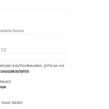
ielellä Suomi.
, CZ
etojen käyttöoikeuden, jotta se voi
tosuojakäytäntö
.
atiedot
oja:
, muut tiedot