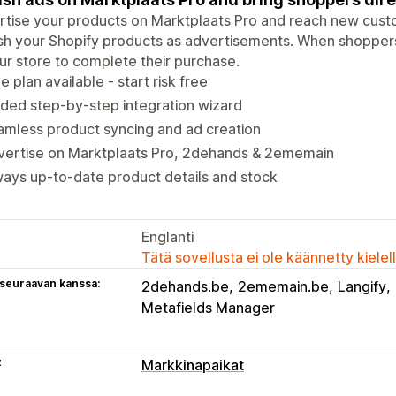
tise your products on Marktplaats Pro and reach new cust
sh your Shopify products as advertisements. When shoppers 
ur store to complete their purchase.
e plan available - start risk free
ded step-by-step integration wizard
mless product syncing and ad creation
vertise on Marktplaats Pro, 2dehands & 2ememain
ays up-to-date product details and stock
Englanti
Tätä sovellusta ei ole käännetty kiele
 seuraavan kanssa:
2dehands.be
2ememain.be
Langify
Metafields Manager
t
Markkinapaikat