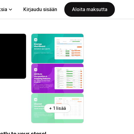
ksia
Kirjaudu sisään
Aloita maksutta
+ 1 lisää
tly to your store!