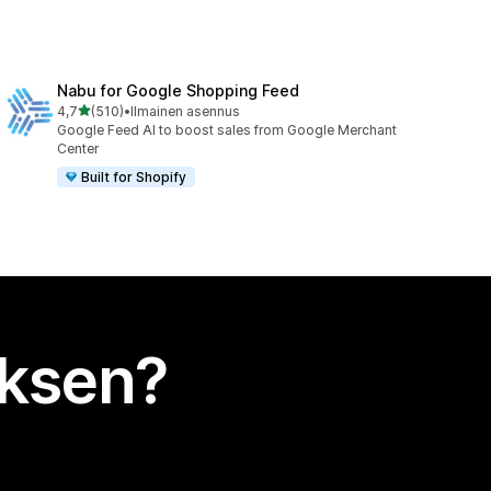
Nabu for Google Shopping Feed
/ 5 tähteä
4,7
(510)
•
Ilmainen asennus
510 arvostelua yhteensä
Google Feed AI to boost sales from Google Merchant
Center
Built for Shopify
uksen?