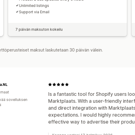
Unlimited listings
Support via Email
7 päivän maksuton kokeilu
yttöperusteiset maksut laskutetaan 30 päivän välein.
a.NL
omaat
Is a fantastic tool for Shopify users l
vää sovelluksen
Marktplaats. With a user-friendly inte
ä
and direct integration with Marktplaa
expectations. I would highly recommen
effective way to advertise their produ