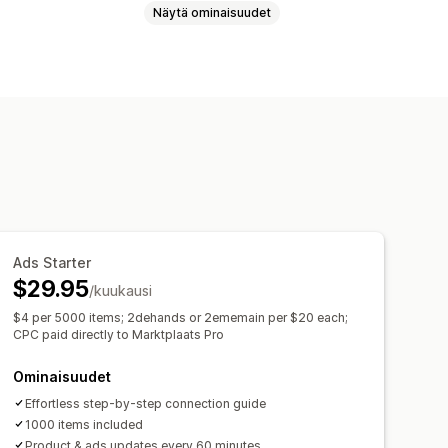
Näytä ominaisuudet
Tuotteiden valinta
uutta
Joukkolataus (siirto)
eiden yhdistäminen
Metakentät
kset
Mukautetut säännöt
teet
Monta valuuttaa
Monikielisyys
kohdentaminen
kaus
Kaupan päivitykset
ynkronointi
Virheen validointi
Ads Starter
$29.95
N-numeroiden hallinnointi
/kuukausi
$4 per 5000 items; 2dehands or 2ememain per $20 each;
CPC paid directly to Marktplaats Pro
Ominaisuudet
Effortless step-by-step connection guide
1000 items included
Product & ads updates every 60 minutes