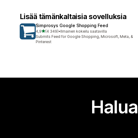
Lisää tämänkaltaisia sovelluksia
Simprosys Google Shopping Feed
/ 5 tähteä
4,9
(4 349)
•
Ilmainen kokeilu saatavilla
4349 arvostelua yhteensä
Submits Feed for Google Shopping, Microsoft, Meta, &
Pinterest
Halua