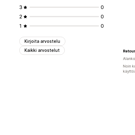
3
0
2
0
1
0
Kirjoita arvostelu
Kaikki arvostelut
Retour
Alank
Noin k
käyttö