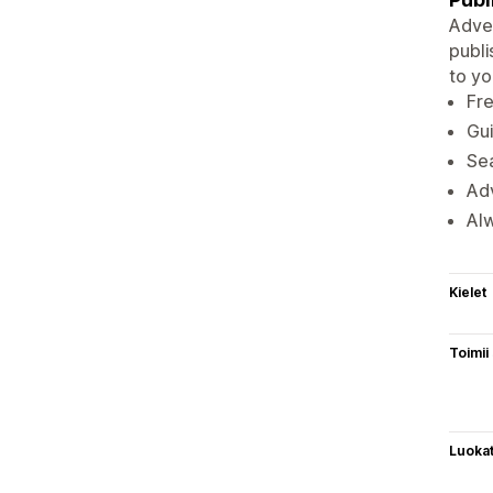
Adver
publi
to yo
Fre
Gui
Sea
Ad
Alw
Kielet
Toimii
Luoka