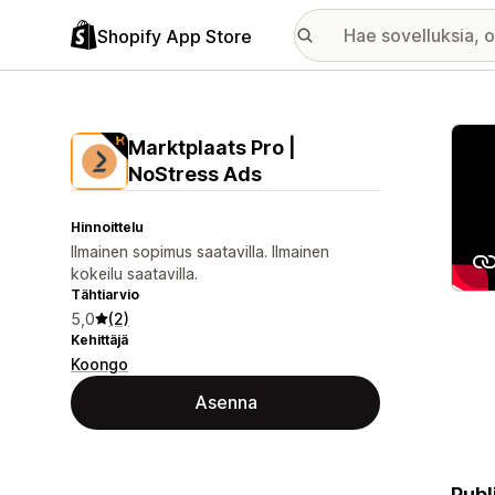
Shopify App Store
Esitt
Marktplaats Pro |
NoStress Ads
Hinnoittelu
Ilmainen sopimus saatavilla. Ilmainen
kokeilu saatavilla.
Tähtiarvio
5,0
(2)
Kehittäjä
Koongo
Asenna
Publ