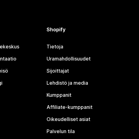
Shopify
jekeskus
Tietoja
ntaatio
Uramahdollisuudet
eisö
Sijoittajat
i
Lehdistö ja media
Kumppanit
Affiliate-kumppanit
Oikeudelliset asiat
Palvelun tila