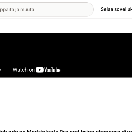
Selaa sovellu
elykuvagalleria
ish ads on Marktplaats Pro and bring shoppers direc