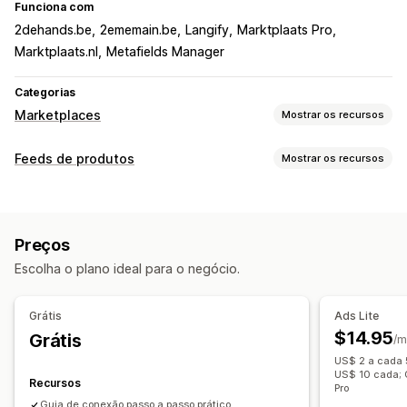
Funciona com
2dehands.be
2ememain.be
Langify
Marktplaats Pro
Marktplaats.nl
Metafields Manager
Categorias
Marketplaces
Mostrar os recursos
Gerenciamento de listagem
Feeds de produtos
Mostrar os recursos
Feed de produtos
Sincronização de produtos
Personalização do feed
Seleção de produtos
Sincronização de ofertas
Filtragem de atributos
Mapeamento de atributos
Moeda local
Upload em massa
Preços
Metacampos
Fórmulas personalizadas
Escolha o plano ideal para o negócio.
Etiquetas personalizadas
Regras personalizadas
Estoque local
Feeds localizados
Em várias moedas
Grátis
Ads Lite
Em vários idiomas
Sincronização variante
$14.95
Grátis
/m
Segmentação de coleção
US$ 2 a cada 
Gerenciamento de feed
US$ 10 cada; 
Recursos
Pro
Sincronização de produto
Edição em massa
Guia de conexão passo a passo prático