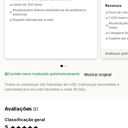
Atualizações da loja
Limite de 100 itens
Atualizações em tempo real
Recursos
Atualizações diárias automáticas de produtos e
Sincronização programada
Validação de erros
Guia de con
anúncios
1.000 itens 
Seleção de produtos
Atendimento ao estoque
Suporte limitado por e-mail
Atualizaçõe
Gerenciamento de Número global de item comercial
horas
(GTIN, na sigla em inglês)
Listagens il
Suporte por 
Otimização de feed
De vários formatos
Avaliação grat
Contém texto traduzido automaticamente
Mostrar original
Todas as cobranças são faturadas em USD. Cobranças recorrentes e
calculadas por uso são faturadas a cada 30 dias.
Avaliações
(2)
Classificação geral
5