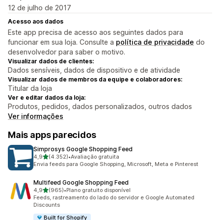
12 de julho de 2017
Acesso aos dados
Este app precisa de acesso aos seguintes dados para
funcionar em sua loja. Consulte a
política de privacidade
do
desenvolvedor para saber o motivo.
Visualizar dados de clientes:
Dados sensíveis, dados de dispositivo e de atividade
Visualizar dados de membros da equipe e colaboradores:
Titular da loja
Ver e editar dados da loja:
Produtos, pedidos, dados personalizados, outros dados
Ver informações
Mais apps parecidos
Simprosys Google Shopping Feed
de 5 estrelas
4,9
(4.352)
•
Avaliação gratuita
4352 avaliações ao todo
Envia feeds para Google Shopping, Microsoft, Meta e Pinterest
Multifeed Google Shopping Feed
de 5 estrelas
4,9
(965)
•
Plano gratuito disponível
965 avaliações ao todo
Feeds, rastreamento do lado do servidor e Google Automated
Discounts
Built for Shopify