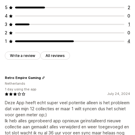
5
2
4
0
3
1
2
0
1
4
Write a review
All reviews
Retro Empire Gaming
Netherlands
1 day using the app
July 24, 2024
Deze App heeft echt super veel potentie alleen is het probleem
dat van mijn 12 collecties er maar 1 wilt syncen dus het schiet
voor geen meter op;)
Ik heb alles geprobeerd app opnieuw geïnstalleerd nieuwe
collectie aan gemaakt alles verwijderd en weer toegevoegd en
tot slot wacht ik nu al 36 uur voor een sync maar helaas nog