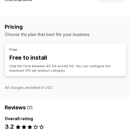
Listing management
Product sync
Product selection
Bulk upload
Pricing
Custom listings
Choose the plan that best fits your business.
Order management
Bulk orders
Order sync
Inventory sync
Free
Free to install
Cost Per Click between €0.00 and €2.00. You can configure the
maximum CPC per product category.
All charges are billed in USD.
Reviews
(7)
Overall rating
3.2