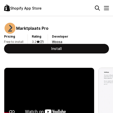
Shopify App Store
Marktplaats Pro
Pricing
Rating
Developer
Free to install
3.2
(7)
Woosa
Install