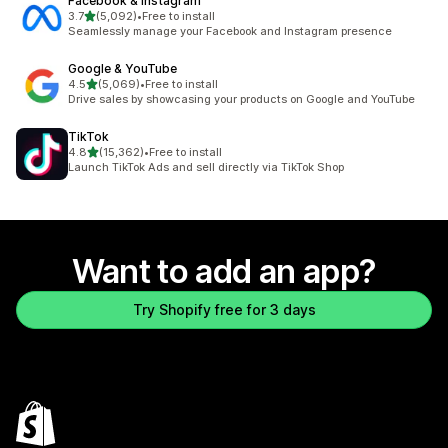
Facebook & Instagram
out of 5 stars
3.7
(5,092)
•
Free to install
5092 total reviews
Seamlessly manage your Facebook and Instagram presence
Google & YouTube
out of 5 stars
4.5
(5,069)
•
Free to install
5069 total reviews
Drive sales by showcasing your products on Google and YouTube
TikTok
out of 5 stars
4.8
(15,362)
•
Free to install
15362 total reviews
Launch TikTok Ads and sell directly via TikTok Shop
Want to add an app?
Try Shopify free for 3 days