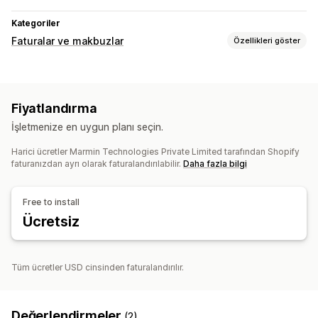
Kategoriler
Faturalar ve makbuzlar
Özellikleri göster
Belge türleri
Faturalar
Kredi notları
Taslak siparişler
Para iadeleri
Fiyatlandırma
İadeler
İşletmenize en uygun planı seçin.
Özelleştirme
Harici ücretler Marmin Technologies Private Limited tarafından Shopify
Renk ve yazı tipi
Marka öğeleri
Fatura numarası
faturanızdan ayrı olarak faturalandırılabilir.
Daha fazla bilgi
Vergi hesaplama
Şablonlar
Barkodlar
Logolar
Çoklu para birimi
Çoklu dil
Free to install
Dosya yönetimi
Ücretsiz
Toplu indirme
E-posta otomasyonu
PDF oluşturma
Yazdırıp dışa aktarma
Raporlar
Veri güvenliği
Tüm ücretler USD cinsinden faturalandırılır.
Ardışık numaralandırma
Değerlendirmeler
(2)