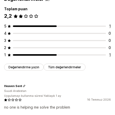
Toplam puan
2,2
5
1
4
0
3
0
2
0
1
1
Değerlendirme yazın
Tüm değerlendirmeler
Heaven Sent
Suudi Arabistan
Uygulamayı kullanma süresi:Yaklaşık 1 ay
16 Temmuz 2026
no one is helping me solve the problem