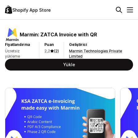
Shopify App Store
Marmin: ZATCA Invoice with QR
Fiyatlandırma
Puan
Geliştirici
Ücretsiz
2,2
(2)
Marmin Technologies Private
yükleme
Limited
Yükle