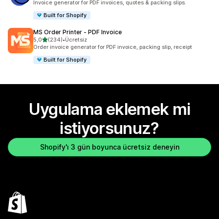
Invoice generator for PDF invoices, quotes & packing slips.
Built for Shopify
MS Order Printer ‑ PDF Invoice
5 yıldız üzerinden
5,0
(234)
•
Ücretsiz
toplam 234 değerlendirme
Order invoice generator for PDF invoice, packing slip, receipt
Built for Shopify
Uygulama eklemek mi
istiyorsunuz?
Shopify'ı 3 gün boyunca ücretsiz deneyin