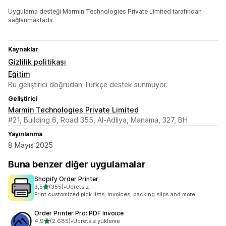
Uygulama desteği Marmin Technologies Private Limited tarafından
sağlanmaktadır.
Kaynaklar
Gizlilik politikası
Eğitim
Bu geliştirici doğrudan Türkçe destek sunmuyor.
Geliştirici
Marmin Technologies Private Limited
#21, Building 6, Road 355, Al-Adliya, Manama, 327, BH
Yayınlanma
8 Mayıs 2025
Buna benzer diğer uygulamalar
Shopify Order Printer
5 yıldız üzerinden
3,5
(355)
•
Ücretsiz
toplam 355 değerlendirme
Print customized pick lists, invoices, packing slips and more
Order Printer Pro: PDF Invoice
5 yıldız üzerinden
4,9
(2.685)
•
Ücretsiz yükleme
toplam 2685 değerlendirme