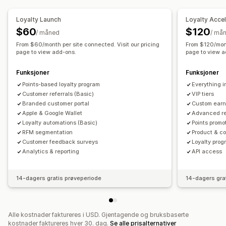
Poeng
Rabatter
Kuponger
Gaver
Gavekort
E-postmeldinger om handlekurven
Forlatt handlekurv
POS-belønninger
Gratis frakt
Gratis produkter
Loyalty Launch
Loyalty Acce
Velkomst-e-poster
E-poster for winback
Tidlig tilgang
Eksklusiv tilgang
Medlemskapsfordeler
$60
$120
/ måned
/ må
Produktanbefalinger
DRIP-kampanjer
Produktanmeldelser
Arrangementer
Merker
Egendefinerte belønninger
From $60/month per site connected. Visit our pricing
From $120/mont
Egendefinerte kampanjer
page to view add-ons.
page to view a
Administrere kampanjer
Funksjoner
Funksjoner
Redigeringsverktøy
Maler
AI-generering
Oversettelse
Points-based loyalty program
Everything 
Egendefinert kode
Egendefinerte skrifttyper
Customer referrals (Basic)
VIP tiers
Branded customer portal
Custom earn
Import og eksport
E-postdomener
Apple & Google Wallet
Advanced re
Liste for innhenting av SMS-nummer
Utløsere og regler
Loyalty automations (Basic)
Points promo
Automasjoner
Målretting
Geolokalisering
Segmentering
RFM segmentation
Product & co
Customer feedback surveys
Loyalty pro
Tagging
Sporing
Rapportering
Innsikt og tips
Analyse
Analytics & reporting
API access
14-dagers gratis prøveperiode
14-dagers gra
Alle kostnader faktureres i USD. Gjentagende og bruksbaserte
kostnader faktureres hver 30. dag.
Se alle prisalternativer