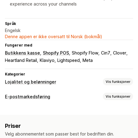
experience across your channels
Språk
Engelsk
Denne appen er ikke oversatt til Norsk (bokmål)
Fungerer med
Butikkens kasse
Shopify POS
Shopify Flow
Cin7
Clover
Heartland Retail
Klaviyo
Lightspeed
Meta
Kategorier
Lojalitet og belønninger
Vis funksjoner
Programtyper
E-postmarkedsføring
Vis funksjoner
Belønningsprogrammer
Medlemskap
VIP-nivåer
Kampanjetyper
Henvisninger
Digitale lommebøker
E-postkampanjer
SMS-kampanjer
Nyhetsbrev
Egendefinerte programmer
Priser
Popup-vinduer
Skjemaer
Målsider
Rabatter
Belønninger
Belønninger du kan tilby
Velg abonnementet som passer best for bedriften din.
Kampanjer
E-postmeldinger for kryssalg