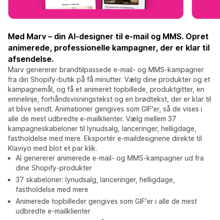
Mød Marv – din AI-designer til e-mail og MMS. Opret
animerede, professionelle kampagner, der er klar til
afsendelse.
Marv genererer brandtilpassede e-mail- og MMS-kampagner
fra din Shopify-butik på få minutter. Vælg dine produkter og et
kampagnemål, og få et animeret topbillede, produktgitter, en
emnelinje, forhåndsvisningstekst og en brødtekst, der er klar til
at blive sendt. Animationer gengives som GIF'er, så de vises i
alle de mest udbredte e-mailklienter. Vælg mellem 37
kampagneskabeloner til lynudsalg, lanceringer, helligdage,
fastholdelse med mere. Eksportér e-maildesignene direkte til
Klaviyo med blot et par klik.
AI genererer animerede e-mail- og MMS-kampagner ud fra
dine Shopify-produkter
37 skabeloner: lynudsalg, lanceringer, helligdage,
fastholdelse med mere
Animerede topbilleder gengives som GIF'er i alle de mest
udbredte e-mailklienter