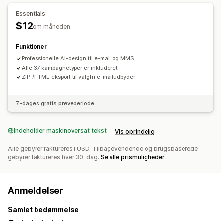
Generering med kunstig intelligens
Import og eksport
Essentials
$12
om måneden
Funktioner
Professionelle AI-design til e-mail og MMS
Alle 37 kampagnetyper er inkluderet
ZIP-/HTML-eksport til valgfri e-mailudbyder
7-dages gratis prøveperiode
Indeholder maskinoversat tekst
Vis oprindelig
Alle gebyrer faktureres i USD. Tilbagevendende og brugsbaserede
gebyrer faktureres hver 30. dag.
Se alle prismuligheder
Anmeldelser
Samlet bedømmelse