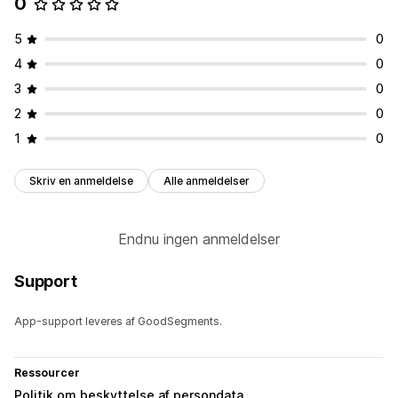
0
5
0
4
0
3
0
2
0
1
0
Skriv en anmeldelse
Alle anmeldelser
Endnu ingen anmeldelser
Support
App-support leveres af GoodSegments.
Ressourcer
Politik om beskyttelse af persondata