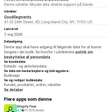
Denne udvikler tilbyder ikke direkte support på Dansk.
Udvikler
GoodSegments
41-22 24th Street, 4D, Long Island City, NY, 11101, US
Lanceret
7. maj 2026
Dataadgang
Denne app skal have adgang til følgende data for at kunne
fungere i din butik. Se hvorfor i udviklerens
politik om
beskyttelse af persondata
.
Se kundedata:
Enheds- og aktivitetsdata
Se data om medarbejdere og bidragydere:
Butiksejer
Se og rediger butiksdata:
Kunder, produkter, ordrer, rabatter
Se detaljer
Flere apps som denne
Shopify Flow
ud af 5 stjerner
4,7
(11.707)
•
Gratis
11707 anmeldelser i alt