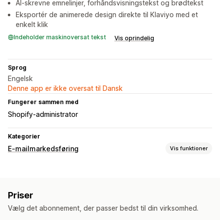
AI-skrevne emnelinjer, forhåndsvisningstekst og brødtekst
Eksportér de animerede design direkte til Klaviyo med et
enkelt klik
Indeholder maskinoversat tekst
Vis oprindelig
Sprog
Engelsk
Denne app er ikke oversat til Dansk
Fungerer sammen med
Shopify-administrator
Kategorier
E-mailmarkedsføring
Vis funktioner
Kampagnetyper
Mailkampagner
Sms-kampagner
Nyhedsbreve
Priser
Kampagner
Vælg det abonnement, der passer bedst til din virksomhed.
Administration af kampagner