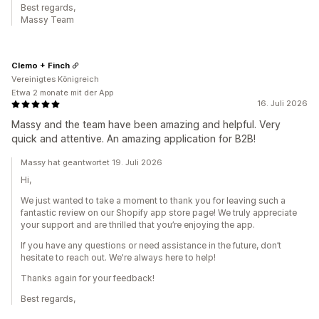
Best regards,
Massy Team
Clemo + Finch
Vereinigtes Königreich
Etwa 2 monate mit der App
16. Juli 2026
Massy and the team have been amazing and helpful. Very
quick and attentive. An amazing application for B2B!
Massy hat geantwortet 19. Juli 2026
Hi,
We just wanted to take a moment to thank you for leaving such a
fantastic review on our Shopify app store page! We truly appreciate
your support and are thrilled that you’re enjoying the app.
If you have any questions or need assistance in the future, don’t
hesitate to reach out. We're always here to help!
Thanks again for your feedback!
Best regards,