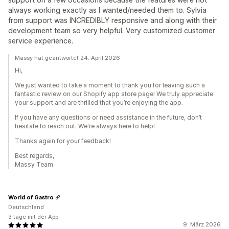
always working exactly as I wanted/needed them to. Sylvia
from support was INCREDIBLY responsive and along with their
development team so very helpful. Very customized customer
service experience.
Massy hat geantwortet 24. April 2026
Hi,
We just wanted to take a moment to thank you for leaving such a
fantastic review on our Shopify app store page! We truly appreciate
your support and are thrilled that you’re enjoying the app.
If you have any questions or need assistance in the future, don’t
hesitate to reach out. We're always here to help!
Thanks again for your feedback!
Best regards,
Massy Team
World of Gastro
Deutschland
3 tage mit der App
9. März 2026