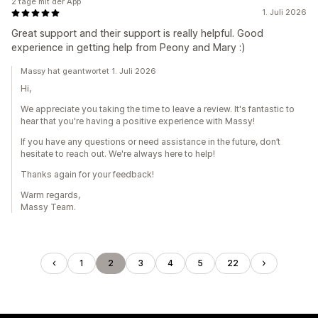
2 tage mit der App
1. Juli 2026
Great support and their support is really helpful. Good
experience in getting help from Peony and Mary :)
Massy hat geantwortet 1. Juli 2026
Hi,
We appreciate you taking the time to leave a review. It's fantastic to
hear that you're having a positive experience with Massy!
If you have any questions or need assistance in the future, don’t
hesitate to reach out. We're always here to help!
Thanks again for your feedback!
Warm regards,
Massy Team.
1
2
3
4
5
22