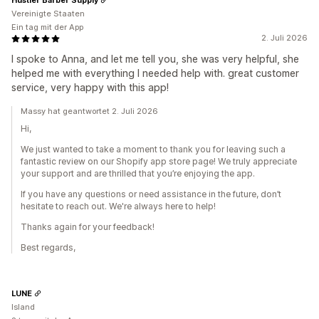
Vereinigte Staaten
Ein tag mit der App
2. Juli 2026
I spoke to Anna, and let me tell you, she was very helpful, she
helped me with everything I needed help with. great customer
service, very happy with this app!
Massy hat geantwortet 2. Juli 2026
Hi,
We just wanted to take a moment to thank you for leaving such a
fantastic review on our Shopify app store page! We truly appreciate
your support and are thrilled that you’re enjoying the app.
If you have any questions or need assistance in the future, don’t
hesitate to reach out. We're always here to help!
Thanks again for your feedback!
Best regards,
LUNE
Island