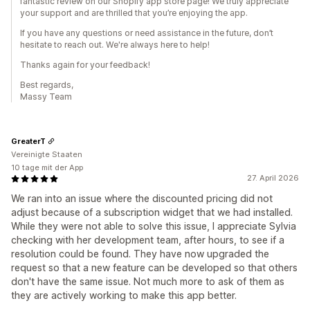
fantastic review on our Shopify app store page! We truly appreciate
your support and are thrilled that you’re enjoying the app.
If you have any questions or need assistance in the future, don’t
hesitate to reach out. We're always here to help!
Thanks again for your feedback!
Best regards,
Massy Team
GreaterT
Vereinigte Staaten
10 tage mit der App
27. April 2026
We ran into an issue where the discounted pricing did not
adjust because of a subscription widget that we had installed.
While they were not able to solve this issue, I appreciate Sylvia
checking with her development team, after hours, to see if a
resolution could be found. They have now upgraded the
request so that a new feature can be developed so that others
don't have the same issue. Not much more to ask of them as
they are actively working to make this app better.