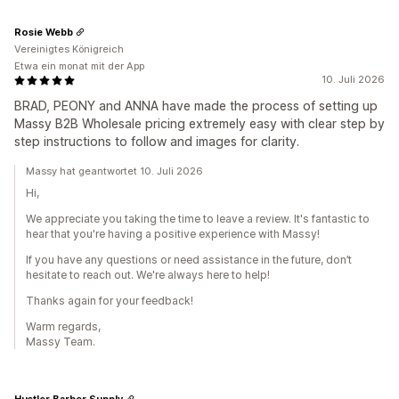
Rosie Webb
Vereinigtes Königreich
Etwa ein monat mit der App
10. Juli 2026
BRAD, PEONY and ANNA have made the process of setting up
Massy B2B Wholesale pricing extremely easy with clear step by
step instructions to follow and images for clarity.
Massy hat geantwortet 10. Juli 2026
Hi,
We appreciate you taking the time to leave a review. It's fantastic to
hear that you're having a positive experience with Massy!
If you have any questions or need assistance in the future, don’t
hesitate to reach out. We're always here to help!
Thanks again for your feedback!
Warm regards,
Massy Team.
Hustler Barber Supply