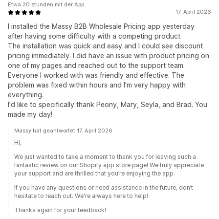
Etwa 20 stunden mit der App
17. April 2026
I installed the Massy B2B Wholesale Pricing app yesterday
after having some difficulty with a competing product.
The installation was quick and easy and I could see discount
pricing immediately. I did have an issue with product pricing on
one of my pages and reached out to the support team.
Everyone I worked with was friendly and effective. The
problem was fixed within hours and I'm very happy with
everything.
I'd like to specifically thank Peony, Mary, Seyla, and Brad. You
made my day!
Massy hat geantwortet 17. April 2026
Hi,
We just wanted to take a moment to thank you for leaving such a
fantastic review on our Shopify app store page! We truly appreciate
your support and are thrilled that you’re enjoying the app.
If you have any questions or need assistance in the future, don’t
hesitate to reach out. We're always here to help!
Thanks again for your feedback!