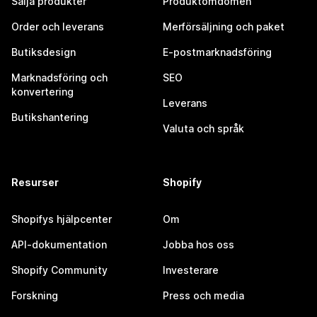
Sälja produkter
Produktomdömen
Order och leverans
Merförsäljning och paket
Butiksdesign
E-postmarknadsföring
Marknadsföring och
SEO
konvertering
Leverans
Butikshantering
Valuta och språk
Resurser
Shopify
Shopifys hjälpcenter
Om
API-dokumentation
Jobba hos oss
Shopify Community
Investerare
Forskning
Press och media