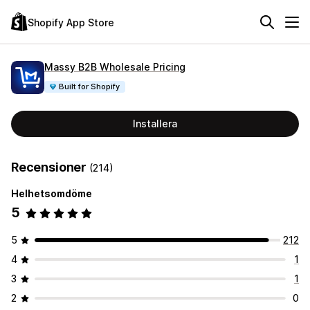
Shopify App Store
Massy B2B Wholesale Pricing
Built for Shopify
Installera
Recensioner
(214)
Helhetsomdöme
5
5
212
4
1
3
1
2
0