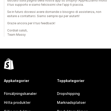
lasciato sulla pagina della nostra app su Shopify! Apprezziamo molto
il tuo supporto e siamo felicissimi che l'app ti piaccia.
Se in futuro dovessi avere domande o bisogno di assistenza, non
esitare a contattarci. Siamo sempre qui per aiutarti!
Grazie ancora per il tuo feedback!
Cordiali saluti,
Team Massy
Appkategorier
Toppkategorier
Försäljningskanaler
Dropshipping
Hitta produkter
Marknadsplatser