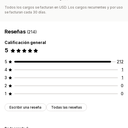
Todos los cargos se facturan en USD. Los cargos recurrentes y por uso
se facturan cada 30 días.
Reseñas
(214)
Calificación general
5
5
212
4
1
3
1
2
0
1
0
Escribir una reseña
Todas las reseñas