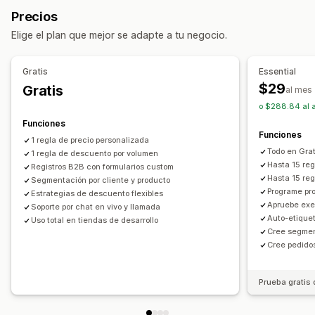
Descuentos por volumen
Términos netos
Precios
Descuentos fijos
Descuentos por volumen
Formulario de suscripción
Etiquetas de clientes
Elige el plan que mejor se adapte a tu negocio.
Descuentos por niveles
Precios personalizados
Administración de pedidos
Edición masiva
Etiquetas
Procesamiento masivo
Pedidos preliminares
Gratis
Essential
Supervisión
Límites de pedido
Visibilidad del producto
$29
Gratis
al mes
Informes
Paneles de control
Informes y estadísticas
Importar y exportar
o $288.84 al a
Funciones
Funciones
1 regla de precio personalizada
Todo en Grat
1 regla de descuento por volumen
Hasta 15 re
Registros B2B con formularios custom
Hasta 15 reg
Segmentación por cliente y producto
Programe pr
Estrategias de descuento flexibles
Apruebe exe
Soporte por chat en vivo y llamada
Auto-etiquet
Uso total en tiendas de desarrollo
Cree segmen
Cree pedidos
Prueba gratis 