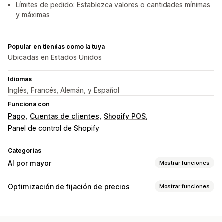
Límites de pedido: Establezca valores o cantidades mínimas
y máximas
Popular en tiendas como la tuya
Ubicadas en Estados Unidos
Idiomas
Inglés, Francés, Alemán, y Español
Funciona con
Pago
Cuentas de clientes
Shopify POS
Panel de control de Shopify
Categorías
Al por mayor
Mostrar funciones
Opciones de precio
Optimización de fijación de precios
Mostrar funciones
Grupos de clientes
Precios personalizados
Gestión de precios
Códigos de descuento
Precios por niveles
Reglas de precios
Descuentos porcentuales