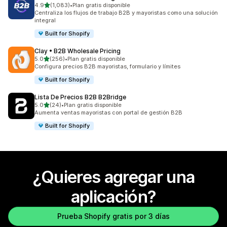
de 5 estrellas
4.9
(1,083)
•
Plan gratis disponible
1083 reseñas en total
Centraliza los flujos de trabajo B2B y mayoristas como una solución
integral
Built for Shopify
Clay • B2B Wholesale Pricing
de 5 estrellas
5.0
(256)
•
Plan gratis disponible
256 reseñas en total
Configura precios B2B mayoristas, formulario y límites
Built for Shopify
Lista De Precios B2B B2Bridge
de 5 estrellas
5.0
(24)
•
Plan gratis disponible
24 reseñas en total
Aumenta ventas mayoristas con portal de gestión B2B
Built for Shopify
¿Quieres agregar una
aplicación?
Prueba Shopify gratis por 3 días