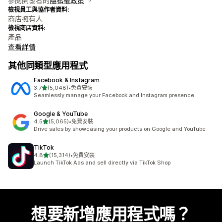
參閱開發者的
隱私權政策
。
檢視員工與協作者資料:
商店擁有人
檢視商店資料:
產品
查看詳情
其他同類型應用程式
Facebook & Instagram
滿分 5 顆星
3.7
(5,048)
•
免費安裝
共有 5048 則評價
Seamlessly manage your Facebook and Instagram presence
Google & YouTube
滿分 5 顆星
4.5
(5,065)
•
免費安裝
共有 5065 則評價
Drive sales by showcasing your products on Google and YouTube
TikTok
滿分 5 顆星
4.8
(15,314)
•
免費安裝
共有 15314 則評價
Launch TikTok Ads and sell directly via TikTok Shop
想要新增應用程式嗎？