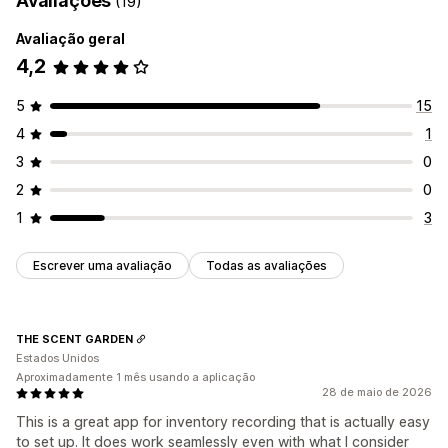
Avaliações
(19)
Avaliação geral
4,2
5
15
4
1
3
0
2
0
1
3
Escrever uma avaliação
Todas as avaliações
THE SCENT GARDEN
Estados Unidos
Aproximadamente 1 mês usando a aplicação
28 de maio de 2026
This is a great app for inventory recording that is actually easy
to set up. It does work seamlessly even with what I consider