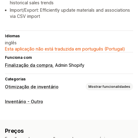
historical sales trends
Import/Export: Efficiently update materials and associations
via CSV import
Idiomas
inglês
Esta aplicação não está traduzida em português (Portugal)
Funciona com
Finalização da compra
Admin Shopify
Categorias
Otimização de inventário
Mostrar funcionalidades
Gestão de inventário
Inventário - Outro
Rastreio de inventário
Sincronização de inventário
Previsão
Vários locais
Atualizações em tempo real
SKUs
Importar e exportar
Planeamento de inventário
Preços
Gestão de encomendas