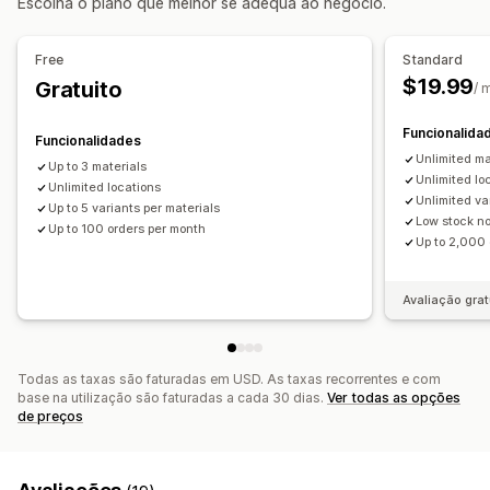
Escolha o plano que melhor se adequa ao negócio.
Notas de encomenda
Free
Standard
Notificações e análise de dados
$19.99
Gratuito
/ 
Alertas de stock baixo
Notificações de esgotado
Alertas de limite
Notificações por e-mail
Análise de dados
Funcionalida
Funcionalidades
Unlimited ma
Up to 3 materials
Unlimited lo
Unlimited locations
Unlimited va
Up to 5 variants per materials
Low stock no
Up to 100 orders per month
Up to 2,000 
Avaliação grat
Todas as taxas são faturadas em USD. As taxas recorrentes e com
base na utilização são faturadas a cada 30 dias.
Ver todas as opções
de preços