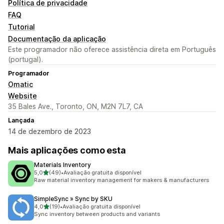
Política de privacidade
FAQ
Tutorial
Documentação da aplicação
Este programador não oferece assistência direta em Português
(portugal).
Programador
Omatic
Website
35 Bales Ave., Toronto, ON, M2N 7L7, CA
Lançada
14 de dezembro de 2023
Mais aplicações como esta
Materials Inventory
de 5 estrelas
5,0
(49)
•
Avaliação gratuita disponível
49 total de avaliações
Raw material inventory management for makers & manufacturers
SimpleSync » Sync by SKU
de 5 estrelas
4,0
(19)
•
Avaliação gratuita disponível
19 total de avaliações
Sync inventory between products and variants