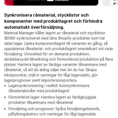
Synkronisera råmaterial, stycklistor och
komponenter med produktlagret och förhindra
automatiskt överförsäljning.
Material Manager håller lagret av råmaterial och stycklistor
(BOM) synkroniserat med dina Shopify-produkter som har
delat lager. Länka komponentlagret till varianter en gång, så
uppdateras råmaterial- och produktlagret omedelbart vid varje
försäljning. Utvecklad för on demand-produktion,
skräddarsydd tillverkning och förmonterad produktion på flera
platser. Hantera lagret av färdiga varianter tillsammans med
råmaterial, så att du aldrig säljer mer än du har. Skapa
inköpsordrar, ställ in varningar för lågt lagersaldo, gör
lagerprognoser samt importera/exportera.
Lagersynkronisering i realtid: Autosynkronisera
råmaterialnivåer med produktlagret
Förmonterat lager: Hantera lagret av färdigbyggda
produkter tillsammans med råmaterial
Försäljning och prognoser: Spåra försäljningshistorik,
påfyllningsbehov och varningar för lågt lagersaldo