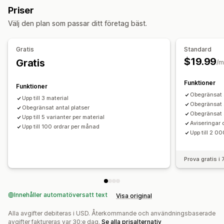
Import och export
Lagerplanering
Priser
Orderhantering
Välj den plan som passar ditt företag bäst.
Inköpsordrar
Gratis
Standard
Aviseringar och analysverktyg
$19.99
Gratis
/m
Aviseringar om lågt lager
Aviseringar om slut i lager
Aviseringar om tröskelvärden
E-postaviseringar
Funktioner
Funktioner
Analysverktyg
Obegränsat 
Upp till 3 material
Obegränsat a
Obegränsat antal platser
Obegränsat a
Upp till 5 varianter per material
Aviseringar 
Upp till 100 ordrar per månad
Upp till 2 0
Prova gratis i
Innehåller automatöversatt text
Visa original
Alla avgifter debiteras i USD. Återkommande och användningsbaserade
avgifter faktureras var 30:e dag.
Se alla prisalternativ