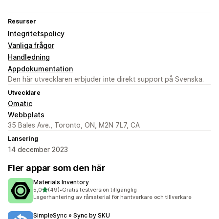
Resurser
Integritetspolicy
Vanliga frågor
Handledning
Appdokumentation
Den här utvecklaren erbjuder inte direkt support på Svenska.
Utvecklare
Omatic
Webbplats
35 Bales Ave., Toronto, ON, M2N 7L7, CA
Lansering
14 december 2023
Fler appar som den här
Materials Inventory
av 5 stjärnor
5,0
(49)
•
Gratis testversion tillgänglig
49 recensioner totalt
Lagerhantering av råmaterial för hantverkare och tillverkare
SimpleSync » Sync by SKU