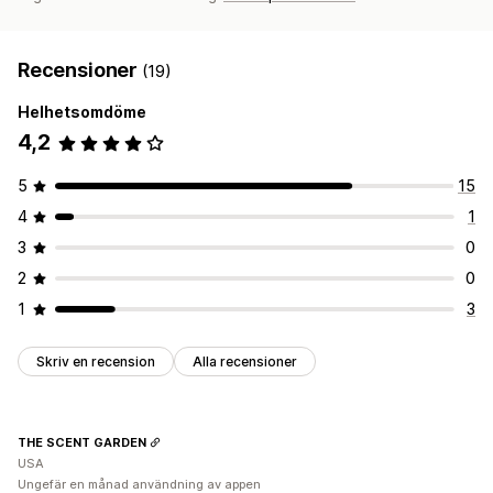
Recensioner
(19)
Helhetsomdöme
4,2
5
15
4
1
3
0
2
0
1
3
Skriv en recension
Alla recensioner
THE SCENT GARDEN
USA
Ungefär en månad användning av appen