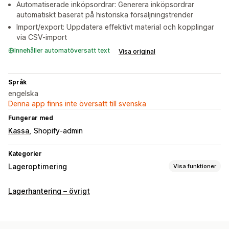
Automatiserade inköpsordrar: Generera inköpsordrar
automatiskt baserat på historiska försäljningstrender
Import/export: Uppdatera effektivt material och kopplingar
via CSV-import
Innehåller automatöversatt text
Visa original
Språk
engelska
Denna app finns inte översatt till svenska
Fungerar med
Kassa
Shopify-admin
Kategorier
Lageroptimering
Visa funktioner
Lagerhantering
Lagerhantering – övrigt
Lagerspårning
Lagersynkronisering
Prognoser
Flera platser
Uppdateringar i realtid
SKU:er