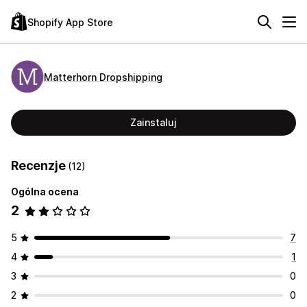
Shopify App Store
Matterhorn Dropshipping
Zainstaluj
Recenzje
(12)
Ogólna ocena
2
5
7
4
1
3
0
2
0