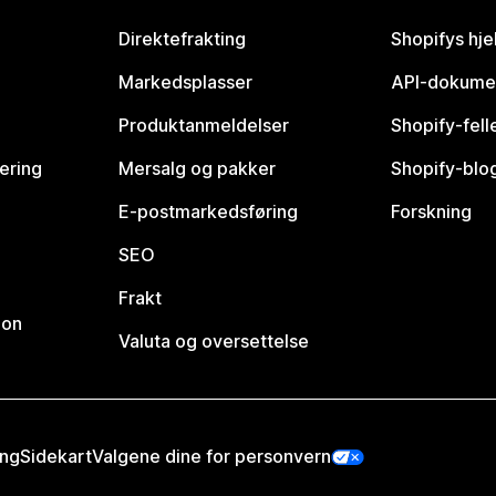
Direktefrakting
Shopifys hje
Markedsplasser
API-dokume
Produktanmeldelser
Shopify-fel
vering
Mersalg og pakker
Shopify-blo
E-postmarkedsføring
Forskning
SEO
Frakt
jon
Valuta og oversettelse
ing
Sidekart
Valgene dine for personvern