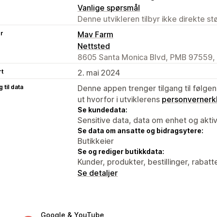
Vanlige spørsmål
Denne utvikleren tilbyr ikke direkte s
er
Mav Farm
Nettsted
8605 Santa Monica Blvd, PMB 97559,
rt
2. mai 2024
 til data
Denne appen trenger tilgang til følgen
ut hvorfor i utviklerens
personvernerk
Se kundedata:
Sensitive data, data om enhet og aktiv
Se data om ansatte og bidragsytere:
Butikkeier
Se og rediger butikkdata:
Kunder, produkter, bestillinger, rabat
Se detaljer
Google & YouTube