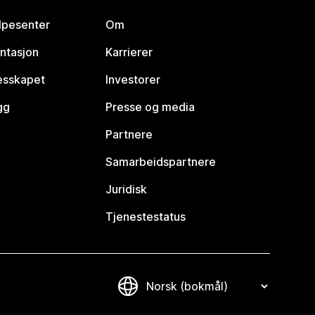
lpesenter
Om
ntasjon
Karrierer
lesskapet
Investorer
gg
Presse og media
Partnere
Samarbeidspartnere
Juridisk
Tjenestestatus