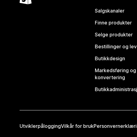
Salgskanaler
Finne produkter
Selge produkter
Bestillinger og le
Butikkdesign
Markedsføring og
konvertering
Butikkadministras
Utviklerpålogging
Vilkår for bruk
Personvernerklær