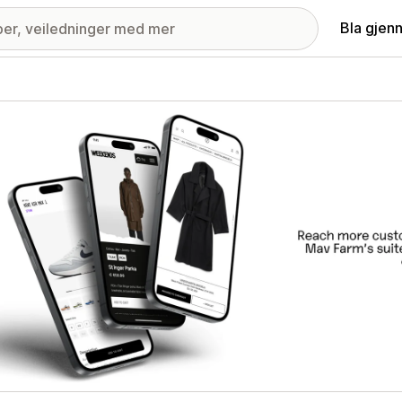
Bla gjen
ri med fremhevede bilder