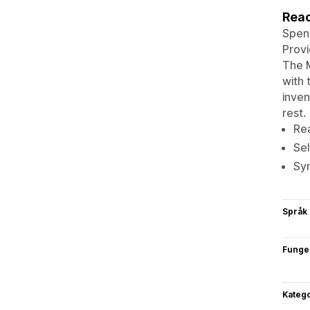
Rea
Spend
Provi
The M
with
inven
rest.
Re
Se
Syn
Språk
Funge
Katego