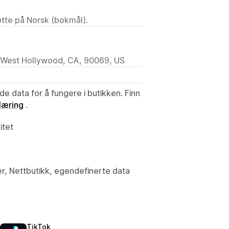
tøtte på Norsk (bokmål).
 West Hollywood, CA, 90069, US
de data for å fungere i butikken. Finn
læring
.
itet
ter, Nettbutikk, egendefinerte data
TikTok