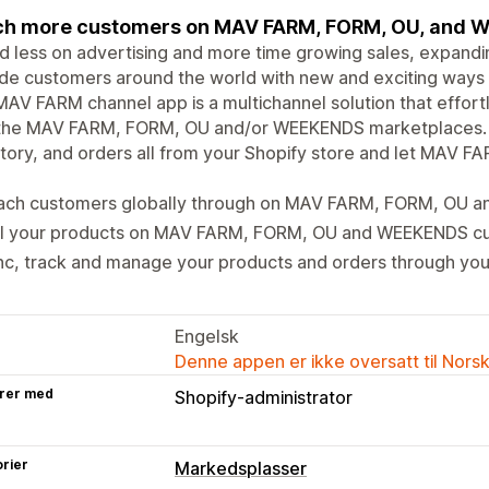
ch more customers on MAV FARM, FORM, OU, and 
 less on advertising and more time growing sales, expandin
de customers around the world with new and exciting ways t
AV FARM channel app is a multichannel solution that effort
 the MAV FARM, FORM, OU and/or WEEKENDS marketplaces. 
tory, and orders all from your Shopify store and let MAV F
ach customers globally through on MAV FARM, FORM, OU 
ll your products on MAV FARM, FORM, OU and WEEKENDS c
c, track and manage your products and orders through you
Engelsk
Denne appen er ikke oversatt til Nors
rer med
Shopify-administrator
rier
Markedsplasser