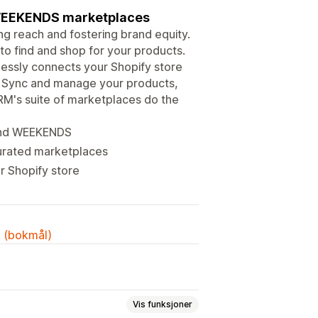
WEEKENDS marketplaces
g reach and fostering brand equity.
o find and shop for your products.
lessly connects your Shopify store
Sync and manage your products,
ARM's suite of marketplaces do the
and WEEKENDS
urated marketplaces
r Shopify store
k (bokmål)
Vis funksjoner