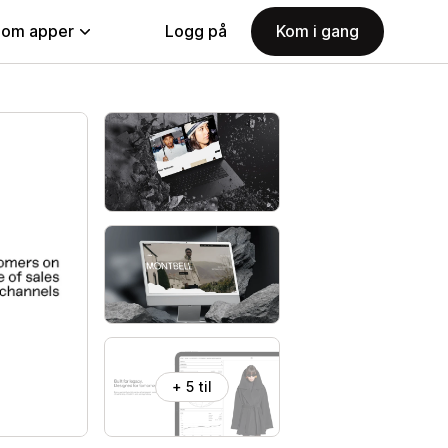
nom apper
Logg på
Kom i gang
+ 5 til