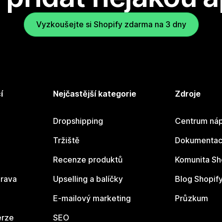
Vyzkoušejte si Shopify zdarma na 3 dny
í
Nejčastější kategorie
Zdroje
Dropshipping
Centrum náp
Tržiště
Dokumentace
Recenze produktů
Komunita Sh
rava
Upselling a balíčky
Blog Shopif
E-mailový marketing
Průzkum
erze
SEO