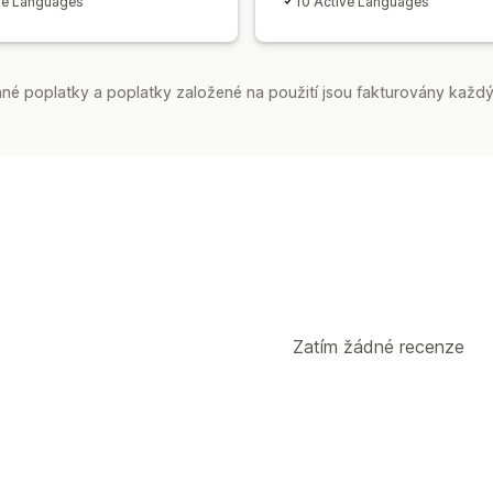
ve Languages
10 Active Languages
é poplatky a poplatky založené na použití jsou fakturovány každý
Zatím žádné recenze