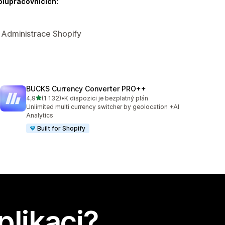
olupracovnících:
, Administrace Shopify
BUCKS Currency Converter PRO++
z 5 hvězd
4,9
(1 132)
•
K dispozici je bezplatný plán
Celkový počet recenzí: 1132
Unlimited multi currency switcher by geolocation +AI
Analytics
Built for Shopify
plikaci?