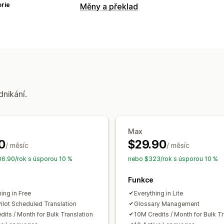
rie
Měny a překlad
Jazykový překlad
Strojový překlad
Automatická synchr
Hromadný překlad
Překlad obrázků
Překlad SEO
Profesionální překlad
S
dnikání.
Max
0
$29.90
/ měsíc
/ měsíc
6.90/rok s úsporou 10 %
nebo $323/rok s úsporou 10 %
Funkce
ing in Free
Everything in Lite
ilot Scheduled Translation
Glossary Management
dits / Month for Bulk Translation
10M Credits / Month for Bulk Tr