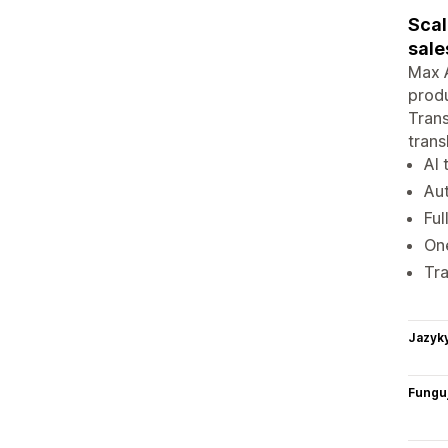
Scal
sale
Max A
produ
Trans
trans
AI 
Aut
Ful
One
Tra
Jazyk
Funguj