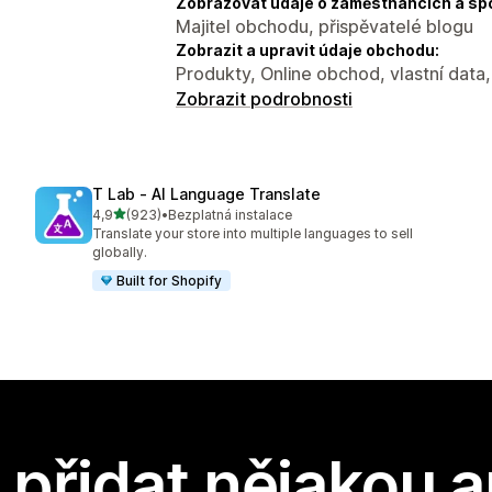
Zobrazovat údaje o zaměstnancích a sp
Majitel obchodu, přispěvatelé blogu
Zobrazit a upravit údaje obchodu:
Produkty, Online obchod, vlastní data
Zobrazit podrobnosti
T Lab ‑ AI Language Translate
z 5 hvězd
4,9
(923)
•
Bezplatná instalace
Celkový počet recenzí: 923
Translate your store into multiple languages to sell
globally.
Built for Shopify
přidat nějakou a