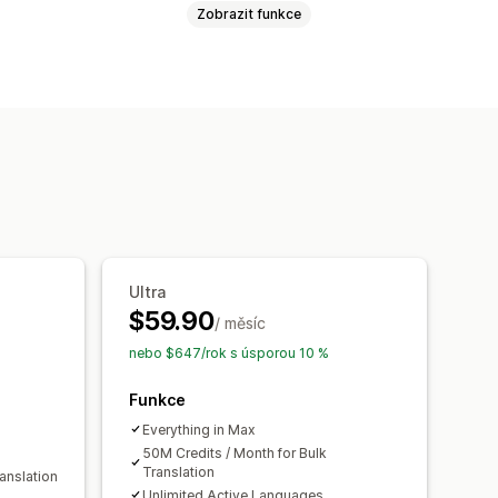
Zobrazit funkce
onizace překladů
Ruční překlad
Překlad metapolí
práva glosáře
Ultra
$59.90
/ měsíc
nebo $647/rok s úsporou 10 %
Funkce
Everything in Max
50M Credits / Month for Bulk
Translation
anslation
Unlimited Active Languages