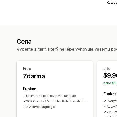
Katego
Cena
Vyberte si tarif, který nejlépe vyhovuje vašemu po
Free
Lite
$9.9
Zdarma
nebo $10
Funkce
Funkce
Unlimited Field-level AI Translate
Everyth
20K Credits / Month for Bulk Translation
Auto-P
2 Active Languages
2M Cre