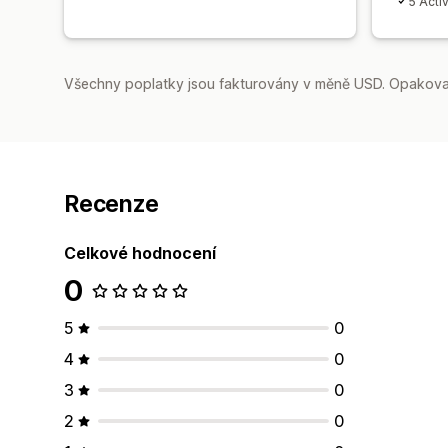
5 Acti
Všechny poplatky jsou fakturovány v měně USD. Opakovan
Recenze
Celkové hodnocení
0
5
0
4
0
3
0
2
0