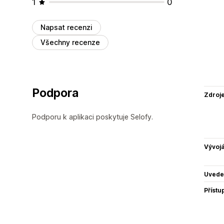
1
0
Napsat recenzi
Všechny recenze
Podpora
Zdroj
Podporu k aplikaci poskytuje Selofy.
Vývojá
Uvede
Přístu