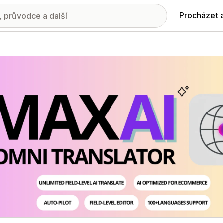
Procházet 
ie propagovaných obrázků