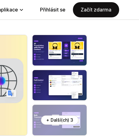
aplikace
Přihlásit se
Začít zdarma
+ Další(ch) 3