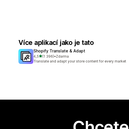
Více aplikací jako je tato
Shopify Translate & Adapt
z 5 hvězd
4,5
(1 396)
•
Zdarma
Celkový počet recenzí: 1396
Translate and adapt your store content for every market
Chcete 