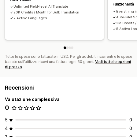
Funzionalità
Unlimited Field-level AI Translate
Everything i
20K Credits / Month for Bulk Translation
Auto-Pilot S
2 Active Languages
2M Credits /
5 Active La
Tutte le spese sono fatturate in USD. Per gli addebiti ricorrenti e le spese
basate sull’utilizzo ricevi una fattura ogni 30 giorni.
Vedi tutte le opzioni
di prezzo
Recensioni
Valutazione complessiva
0
5
0
4
0
3
0