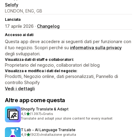
Selofy
LONDON, ENG, GB
Lanciata
17 aprile 2026 ·
Changelog
Accesso ai dati
Questa app deve accedere ai seguenti dati per funzionare con
il tuo negozio. Scopri perché su
informativa sulla privacy
degli sviluppatori.
Visualizza dati di staff e collaboratori:
Proprietario del negozio, collaboratori del blog
Visualizza e modifica i dati del negozio:
Prodotti, Negozio online, dati personalizzati, Pannello di
controllo Shopify
Vedi i dettagli
Altre app come questa
Shopify Translate & Adapt
stelle su 5
4,5
(1.397)
•
Gratis
1397 recensioni totali
Translate and adapt your store content for every market
T Lab ‑ AI Language Translate
stelle su 5
4,9
(923)
•
Installazione gratuita
923 recensioni totali