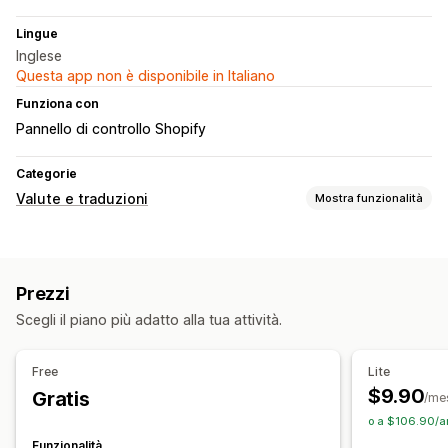
Lingue
Inglese
Questa app non è disponibile in Italiano
Funziona con
Pannello di controllo Shopify
Categorie
Valute e traduzioni
Mostra funzionalità
Traduzione in lingua
Traduzione automatica
Prezzi
Sincronizzazione automatica delle traduzioni
Scegli il piano più adatto alla tua attività.
Traduzione in blocco
Traduzione di immagini
Traduzione manuale
Traduzione di metafield
Free
Lite
Traduzione per la SEO
Traduzione professionale
$9.90
Gratis
/me
Gestione del glossario
o a $106.90/a
Funzionalità