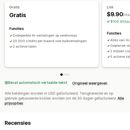
Vertaling van metavelden
SEO-vertaling
Gratis
Lite
Professionele vertaling
Terminologiebeheer
$9.90
Gratis
/ma
of $106.90/ja
Functies
Functies
Onbeperkte AI-vertalingen op veldniveau
Alles van Gr
20.000 credits per maand voor bulkvertalingen
Geplande ver
2 actieve talen
2 miljoen cr
5 actieve ta
Bevat automatisch vertaalde tekst
Origineel weergeven
Alle betalingen worden in USD gefactureerd. Terugkerende en op
gebruik gebaseerde kosten worden om de 30 dagen gefactureerd.
Alle
prijsopties
Recensies