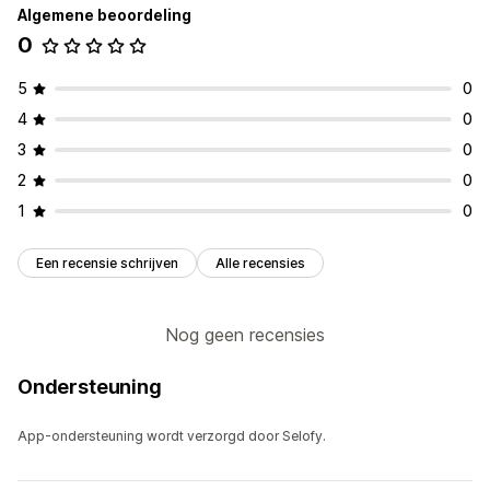
Algemene beoordeling
0
5
0
4
0
3
0
2
0
1
0
Een recensie schrijven
Alle recensies
Nog geen recensies
Ondersteuning
App-ondersteuning wordt verzorgd door Selofy.