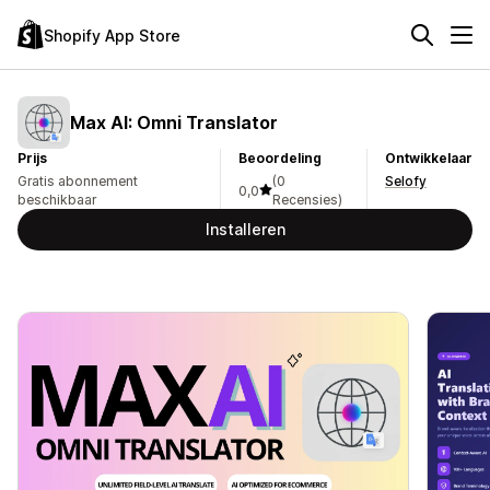
Shopify App Store
Max AI: Omni Translator
Prijs
Beoordeling
Ontwikkelaar
Gratis abonnement
(0
Selofy
0,0
beschikbaar
Recensies)
Installeren