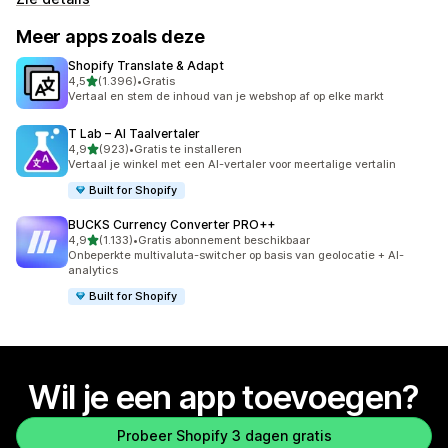
Meer apps zoals deze
Shopify Translate & Adapt
van 5 sterren
4,5
(1.396)
•
Gratis
1396 recensies in totaal
Vertaal en stem de inhoud van je webshop af op elke markt
T Lab – AI Taalvertaler
van 5 sterren
4,9
(923)
•
Gratis te installeren
923 recensies in totaal
Vertaal je winkel met een AI-vertaler voor meertalige vertalin
Built for Shopify
BUCKS Currency Converter PRO++
van 5 sterren
4,9
(1.133)
•
Gratis abonnement beschikbaar
1133 recensies in totaal
Onbeperkte multivaluta-switcher op basis van geolocatie + AI-
analytics
Built for Shopify
Wil je een app toevoegen?
Probeer Shopify 3 dagen gratis