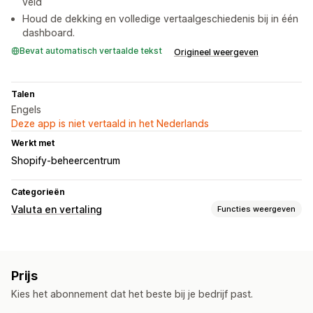
veld
Houd de dekking en volledige vertaalgeschiedenis bij in één
dashboard.
Bevat automatisch vertaalde tekst
Origineel weergeven
Talen
Engels
Deze app is niet vertaald in het Nederlands
Werkt met
Shopify-beheercentrum
Categorieën
Valuta en vertaling
Functies weergeven
Vertaling
Automatische vertaling
Prijs
Vertalingen automatisch synchroniseren
Bulkvertaling
Kies het abonnement dat het beste bij je bedrijf past.
Vertaling van afbeeldingen
Handmatige vertaling