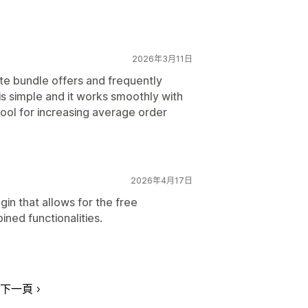
2026年3月11日
te bundle offers and frequently
s simple and it works smoothly with
tool for increasing average order
2026年4月17日
gin that allows for the free
ned functionalities.
下一頁