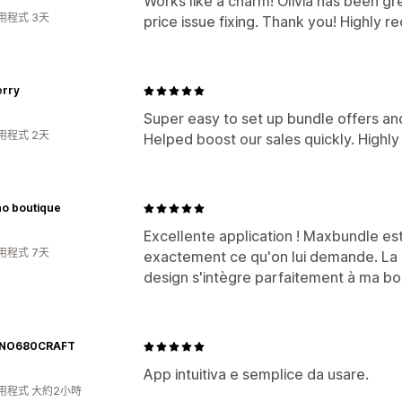
Works like a charm! Olivia has been gr
用程式 3天
price issue fixing. Thank you! Highly 
rry
Super easy to set up bundle offers and 
用程式 2天
Helped boost our sales quickly. High
o boutique
Excellente application ! Maxbundle est 
用程式 7天
exactement ce qu'on lui demande. La cr
design s'intègre parfaitement à ma bo
RNO680CRAFT
App intuitiva e semplice da usare.
用程式 大約2小時