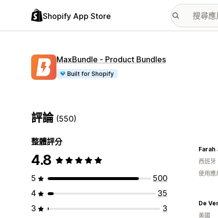
Shopify App Store
MaxBundle ‑ Product Bundles
Built for Shopify
評論
(550)
整體評分
Farah
4.8
西班牙
使用應
5
500
4
35
De Ve
3
3
美國