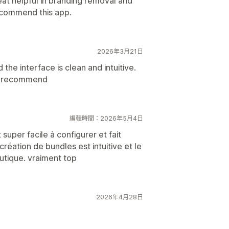
eat helpful in branding removal and
recommend this app.
2026年3月21日
the interface is clean and intuitive.
ly recommend
編輯時間：2026年5月4日
super facile à configurer et fait
éation de bundles est intuitive et le
utique. vraiment top
2026年4月28日