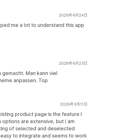
2026年4月24日
lped me a lot to understand this app
2026年4月23日
en gemacht. Man kann viel
n Theme anpassen. Top
2026年3月11日
isting product page is the feature I
 options are extensive, but I am
ting of selected and deselected
s easy to integrate and seems to work