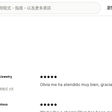
瀏
 Jewelry
Olivia me ha atendido muy bien, gracia
用程式 3天
ntoux