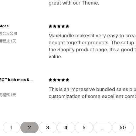
great with our Theme.
Store
聯合大公國
MaxBundle makes it very easy to crea
用程式 1天
bought together products. The setup i
the Shopify product page. It’s a good 
value.
BSICPRO™ bath mats & rugs
This is an impressive bundled sales plu
用程式 1天
customization of some excellent combi
頁
1
2
3
4
5
…
50