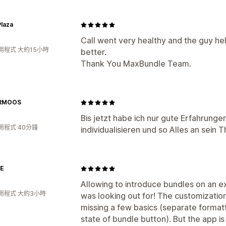
Plaza
Call went very healthy and the guy he
用程式 大約15小時
better.
Thank You MaxBundle Team.
ERMOOS
Bis jetzt habe ich nur gute Erfahrung
用程式 40分鐘
individualisieren und so Alles an sei
E
Allowing to introduce bundles on an ex
用程式 大約3小時
was looking out for! The customization
missing a few basics (separate format
state of bundle button). But the app i