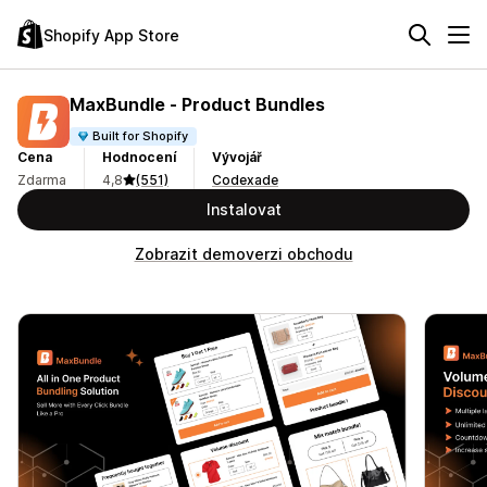
Shopify App Store
MaxBundle ‑ Product Bundles
Built for Shopify
Cena
Hodnocení
Vývojář
Zdarma
4,8
(551)
Codexade
Instalovat
Zobrazit demoverzi obchodu