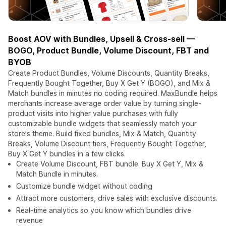
Boost AOV with Bundles, Upsell & Cross-sell —
BOGO, Product Bundle, Volume Discount, FBT and
BYOB
Create Product Bundles, Volume Discounts, Quantity Breaks,
Frequently Bought Together, Buy X Get Y (BOGO), and Mix &
Match bundles in minutes no coding required. MaxBundle helps
merchants increase average order value by turning single-
product visits into higher value purchases with fully
customizable bundle widgets that seamlessly match your
store's theme. Build fixed bundles, Mix & Match, Quantity
Breaks, Volume Discount tiers, Frequently Bought Together,
Buy X Get Y bundles in a few clicks.
Create Volume Discount, FBT bundle. Buy X Get Y, Mix &
Match Bundle in minutes.
Customize bundle widget without coding
Attract more customers, drive sales with exclusive discounts.
Real-time analytics so you know which bundles drive
revenue