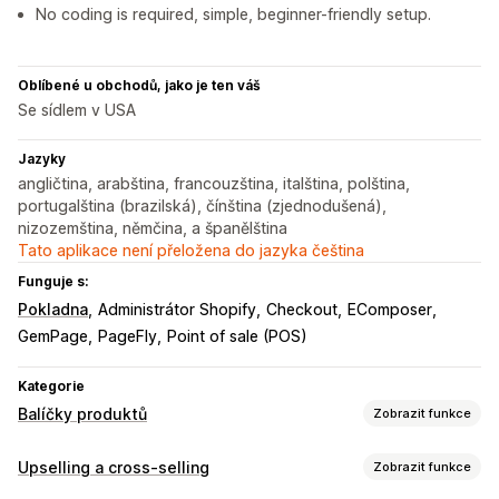
No coding is required, simple, beginner-friendly setup.
Oblíbené u obchodů, jako je ten váš
Se sídlem v USA
Jazyky
angličtina, arabština, francouzština, italština, polština,
portugalština (brazilská), čínština (zjednodušená),
nizozemština, němčina, a španělština
Tato aplikace není přeložena do jazyka čeština
Funguje s:
Pokladna
Administrátor Shopify
Checkout
EComposer
GemPage
PageFly
Point of sale (POS)
Kategorie
Balíčky produktů
Zobrazit funkce
Typy balíčků
Upselling a cross-selling
Zobrazit funkce
Fixní balíčky
Balíčky Mix and Match
Balíčky variant