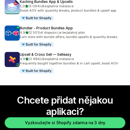
Kaching Bundles App & Upsells
z 5 hvězd
5,0
(5 094)
•
Bezplatná instalace
Celkový počet recenzí: 5094
Boost AOV with quantity breaks, product bundles & upsell app
Built for Shopify
Bundler ‑ Product Bundles App
z 5 hvězd
4,9
(2 501)
•
K dispozici je bezplatný plán
Celkový počet recenzí: 2501
Earn more with bundle offers, bundle upsells & quantity breaks
Built for Shopify
Upsell & Cross Sell — Selleasy
z 5 hvězd
4,9
(2 486)
•
Bezplatná instalace
Celkový počet recenzí: 2486
Frequently bought together bundles & in cart upsell, boost AOV
Built for Shopify
Chcete přidat nějakou
aplikaci?
Vyzkoušejte si Shopify zdarma na 3 dny