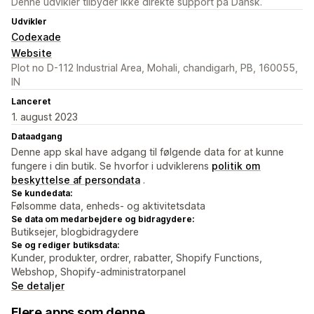
Denne udvikler tilbyder ikke direkte support på Dansk.
Udvikler
Codexade
Website
Plot no D-112 Industrial Area, Mohali, chandigarh, PB, 160055,
IN
Lanceret
1. august 2023
Dataadgang
Denne app skal have adgang til følgende data for at kunne
fungere i din butik. Se hvorfor i udviklerens
politik om
beskyttelse af persondata
.
Se kundedata:
Følsomme data, enheds- og aktivitetsdata
Se data om medarbejdere og bidragydere:
Butiksejer, blogbidragydere
Se og rediger butiksdata:
Kunder, produkter, ordrer, rabatter, Shopify Functions,
Webshop, Shopify-administratorpanel
Se detaljer
Flere apps som denne