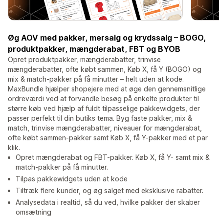
Øg AOV med pakker, mersalg og krydssalg – BOGO,
produktpakker, mængderabat, FBT og BYOB
Opret produktpakker, mængderabatter, trinvise
mængderabatter, ofte købt sammen, Køb X, få Y (BOGO) og
mix & match-pakker på få minutter – helt uden at kode.
MaxBundle hjælper shopejere med at øge den gennemsnitlige
ordreværdi ved at forvandle besøg på enkelte produkter til
større køb ved hjælp af fuldt tilpasselige pakkewidgets, der
passer perfekt til din butiks tema. Byg faste pakker, mix &
match, trinvise mængderabatter, niveauer for mængderabat,
ofte købt sammen-pakker samt Køb X, få Y-pakker med et par
klik.
Opret mængderabat og FBT-pakker. Køb X, få Y- samt mix &
match-pakker på få minutter.
Tilpas pakkewidgets uden at kode
Tiltræk flere kunder, og øg salget med eksklusive rabatter.
Analysedata i realtid, så du ved, hvilke pakker der skaber
omsætning