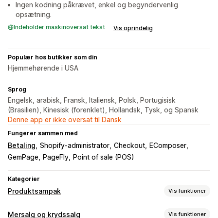
Ingen kodning påkrævet, enkel og begyndervenlig
opsætning.
Indeholder maskinoversat tekst
Vis oprindelig
Populær hos butikker som din
Hjemmehørende i USA
Sprog
Engelsk, arabisk, Fransk, Italiensk, Polsk, Portugisisk
(Brasilien), Kinesisk (forenklet), Hollandsk, Tysk, og Spansk
Denne app er ikke oversat til Dansk
Fungerer sammen med
Betaling
Shopify-administrator
Checkout
EComposer
GemPage
PageFly
Point of sale (POS)
Kategorier
Produktsampak
Vis funktioner
Pakketyper
Mersalg og krydssalg
Vis funktioner