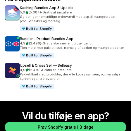
Kaching Bundles App & Upsells
ud af 5 stjerner
5,0
(5.084)
•
Gratis at installere
5084 anmeldelser i alt
Øg den gennemsnitlige ordreværdi med app til mængderabat,
produktpakker og mersalg
Built for Shopify
Bundler ‑ Product Bundles App
ud af 5 stjerner
4,9
(2.496)
•
Gratis abonnement tilgængeligt
2496 anmeldelser i alt
Tjen mere med pakketilbud, mersalg af pakker og mængderabatter
Built for Shopify
Upsell & Cross Sell — Selleasy
ud af 5 stjerner
4,9
(2.479)
•
Gratis at installere
2479 anmeldelser i alt
Pakketilbud med produkter, der ofte købes sammen, og mersalg i
kurven øger ordreværdien
Built for Shopify
Vil du tilføje en app?
Prøv Shopify gratis i 3 dage